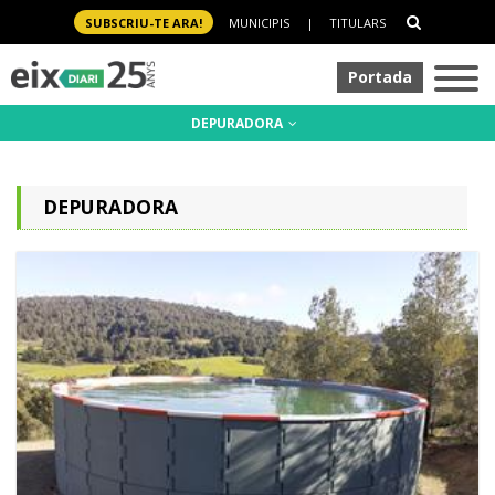
SUBSCRIU-TE ARA!
MUNICIPIS
|
TITULARS
Portada
DEPURADORA
DEPURADORA