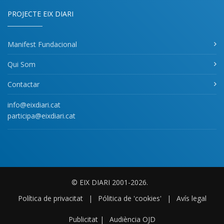
PROJECTE EIX DIARI
Manifest Fundacional
Qui Som
Contactar
info@eixdiari.cat
participa@eixdiari.cat
© EIX DIARI 2001-2026.
Política de privacitat
|
Pólitica de 'cookies'
|
Avís legal
Publicitat
|
Audiència OJD