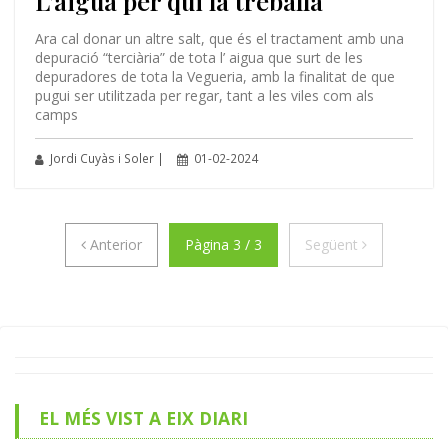
L'aigua per qui la treballa
Ara cal donar un altre salt, que és el tractament amb una
depuració “terciària” de tota l’ aigua que surt de les
depuradores de tota la Vegueria, amb la finalitat de que
pugui ser utilitzada per regar, tant a les viles com als
camps
Jordi Cuyàs i Soler |
01-02-2024
Anterior
Següent
Anterior
Pàgina 3 / 3
Següent
EL MÉS VIST A EIX DIARI