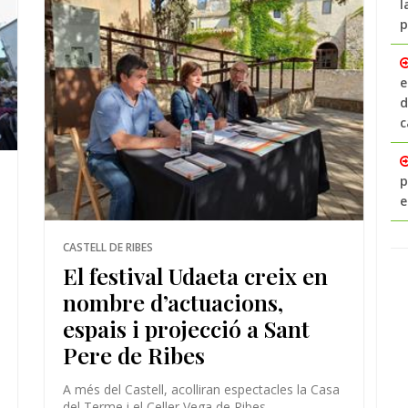
l
p
e
d
c
p
e
CASTELL DE RIBES
El festival Udaeta creix en
nombre d’actuacions,
espais i projecció a Sant
Pere de Ribes
A més del Castell, acolliran espectacles la Casa
del Terme i el Celler Vega de Ribes