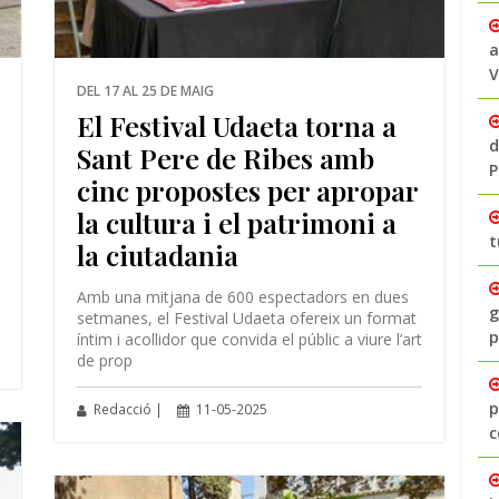
a
V
DEL 17 AL 25 DE MAIG
El Festival Udaeta torna a
d
Sant Pere de Ribes amb
P
cinc propostes per apropar
la cultura i el patrimoni a
t
la ciutadania
Amb una mitjana de 600 espectadors en dues
g
setmanes, el Festival Udaeta ofereix un format
p
íntim i acollidor que convida el públic a viure l’art
de prop
p
Redacció |
11-05-2025
c