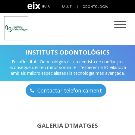
|
SALUT
|
ODONTOLOGIA
INSTITUTS ODONTOLÒGICS
Fes d’Instituts Odontològics el teu dentista de confiança i
aconsegueix el teu millor somriure. T’esperem a IO Vilanova
amb els millors especialistes i la tecnologia més avançada.
Contactar telefonicament
GALERIA D'IMATGES