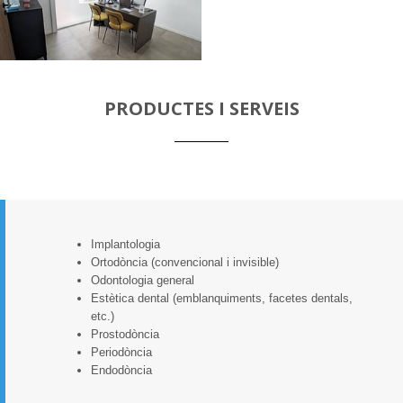
PRODUCTES I SERVEIS
Implantologia
Ortod
ò
ncia (convencional i invisible)
Odontologia general
Estètica dental (emblanquiments, facetes dentals,
etc.)
Prostodòncia
Periodòncia
Endod
ò
ncia