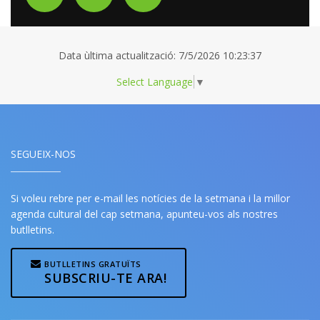
Data ùltima actualització: 7/5/2026 10:23:37
Select Language
▼
SEGUEIX-NOS
Si voleu rebre per e-mail les notícies de la setmana i la millor
agenda cultural del cap setmana, apunteu-vos als nostres
butlletins.
BUTLLETINS GRATUÏTS
SUBSCRIU-TE ARA!