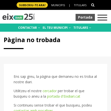
SUBSCRIU-TE ARA!
MUNICIPIS
|
TITULARS
Portada
CONTACTAR
EL TEU MUNICIPI
TITULARS
Pàgina no trobada
Ens sap greu, la pàgina que demaneu no es troba al
nostre diari.
Utilitzeu el nostre
cercador
per trobar el que
busqueu o aneu a la
portada d'Eixdiari.cat
Si continueu sense trobar el que busqueu, podeu
contactar amb nosaltres
.