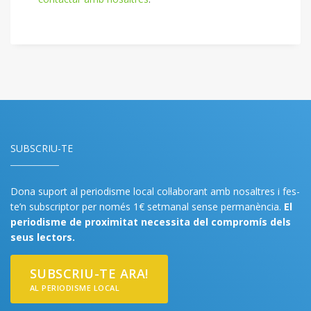
SUBSCRIU-TE
Dona suport al periodisme local col·laborant amb nosaltres i fes-
te’n subscriptor per només 1€ setmanal sense permanència.
El
periodisme de proximitat necessita del compromís dels
seus lectors.
SUBSCRIU-TE ARA!
AL PERIODISME LOCAL