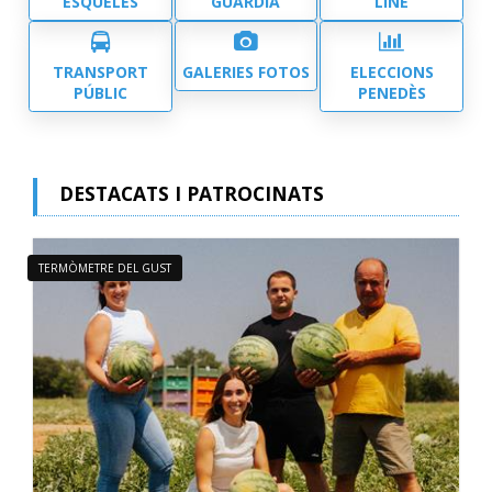
ESQUELES
GUÀRDIA
LINE
TRANSPORT
GALERIES FOTOS
ELECCIONS
PÚBLIC
PENEDÈS
DESTACATS I PATROCINATS
TERMÒMETRE DEL GUST