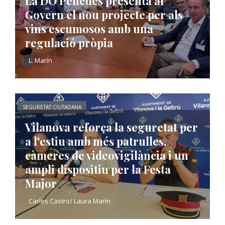
La DO Penedès presenta al
Govern el nou projecte per als
vins escumosos amb una
regulació pròpia
L. Marín
SEGURETAT CIUTADANA
Vilanova reforça la seguretat per
a l'estiu amb més patrulles,
càmeres de videovigilància i un
ampli dispositiu per la Festa
Major
Carles Castro/ Laura Marín