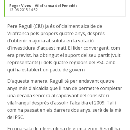
Roger Vives
|
Vilafranca del Penedès
13-06-2015 14:52
Pere Regull (CiU) ja és oficialment alcalde de
Vilafranca pels propers quatre anys, després
d'obtenir majoria absoluta en la votació
d'investidura d'aquest matí. El líder convergent, com
era previst, ha obtingut el suport del seu partit (vuit
representants) i dels quatre regidors del PSC amb
qui ha establert un pacte de govern.
D'aquesta manera, Regull té per endavant quatre
anys més d'alcaldia que li han de permetre completar
una dècada sencera al capdavant del consistori
vilafranquí després d'assolir l'alcaldia el 2009. Tal i
com ha passat en els darrers dos anys, serà de la mà
del PSC.
En una sala de plens plena de gom a gom, Regull ha