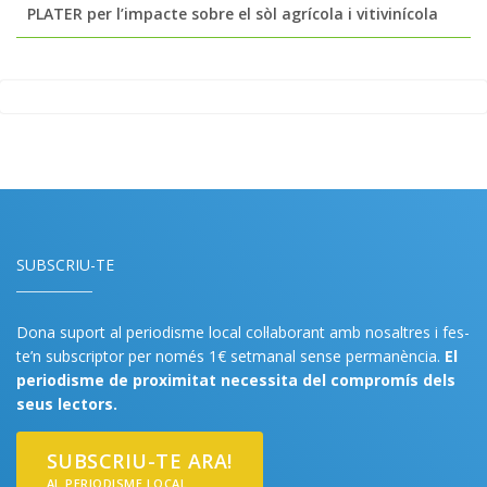
PLATER per l’impacte sobre el sòl agrícola i vitivinícola
SUBSCRIU-TE
Dona suport al periodisme local col·laborant amb nosaltres i fes-
te’n subscriptor per només 1€ setmanal sense permanència.
El
periodisme de proximitat necessita del compromís dels
seus lectors.
SUBSCRIU-TE ARA!
AL PERIODISME LOCAL