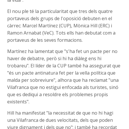
El nou ple té la particularitat que tres dels quatre
portaveus dels grups de l'oposició debuten en el
càrrec: Marcel Martínez (CUP), Mònica Hill (ERC) i
Ramon Arnabat (VeC). Tots ells han debutat com a
portaveus de les seves formacions.
Martínez ha lamentat que "s'ha fet un pacte per no
haver de debatre, però si hi ha diàleg ens hi
trobareu". El líder de la CUP també ha assegurat que
"és un pacte antinatura fet per la vella política que
malda per sobreviure", alhora que ha reclamat "una
Vilafranca que no estigui enfocada als turistes, sinó
que es dediqui a resoldre els problemes propis
existents".
Hill ha manifestat "la necessitat de que no hi hagi
una Vilafranca de dues velocitats, dels que poden
viure dignament i dels que no"; i també ha recordat