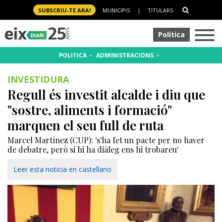
SUBSCRIU-TE ARA!
MUNICIPIS
|
TITULARS
Política
POLITICA
ADMINISTRACIONS
INVESTIDURA
Regull és investit alcalde i diu que
"sostre, aliments i formació"
marquen el seu full de ruta
Marcel Martínez (CUP): 's'ha fet un pacte per no haver
de debatre, però si hi ha diàleg ens hi trobareu'
Leer esta noticia en castellano