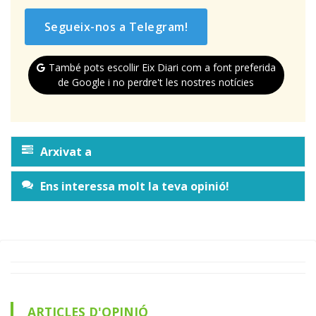
Segueix-nos a Telegram!
També pots escollir Eix Diari com a font preferida
de Google i no perdre't les nostres notícies
Arxivat a
Ens interessa molt la teva opinió!
ARTICLES D'OPINIÓ