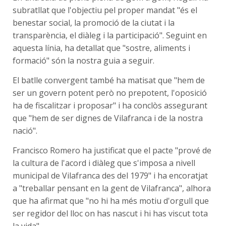
subratllat que l'objectiu pel proper mandat "és el
benestar social, la promoció de la ciutat i la
transparència, el diàleg i la participació". Seguint en
aquesta línia, ha detallat que "sostre, aliments i
formació" són la nostra guia a seguir.
El batlle convergent també ha matisat que "hem de
ser un govern potent però no prepotent, l'oposició
ha de fiscalitzar i proposar" i ha conclòs assegurant
que "hem de ser dignes de Vilafranca i de la nostra
nació".
Francisco Romero ha justificat que el pacte "prové de
la cultura de l'acord i diàleg que s'imposa a nivell
municipal de Vilafranca des del 1979" i ha encoratjat
a "treballar pensant en la gent de Vilafranca", alhora
que ha afirmat que "no hi ha més motiu d'orgull que
ser regidor del lloc on has nascut i hi has viscut tota
la vida".