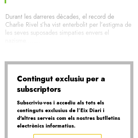
Durant les darreres dècades, el record de
Charlie Rivel s’ha vist enterbolit per l’estigma de
les seves suposades simpaties envers el
nazisme........
Contingut exclusiu per a
subscriptors
Subscriviu-vos i accediu als tots els
continguts exclusius de l’Eix Diari i
d'altres serveis com els nostres butlletins
electrònics informatius.