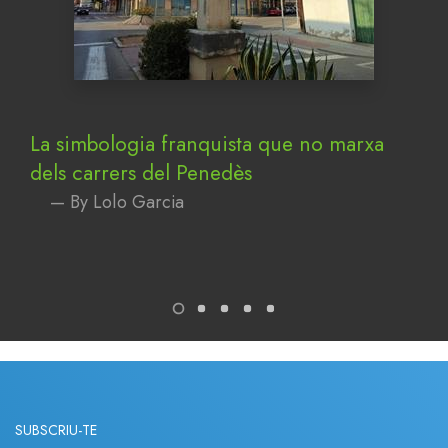
La simbologia franquista que no marxa
dels carrers del Penedès
— By Lolo Garcia
SUBSCRIU-TE