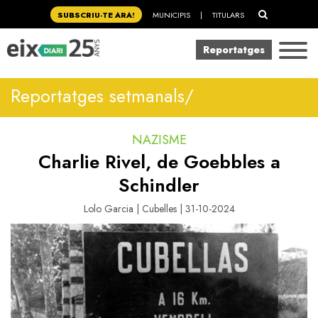
SUBSCRIU-TE ARA!
MUNICIPIS
|
TITULARS
Reportatges
Reportatges setmanals/
NAZISME
Charlie Rivel, de Goebbles a
Schindler
Lolo Garcia | Cubelles | 31-10-2024