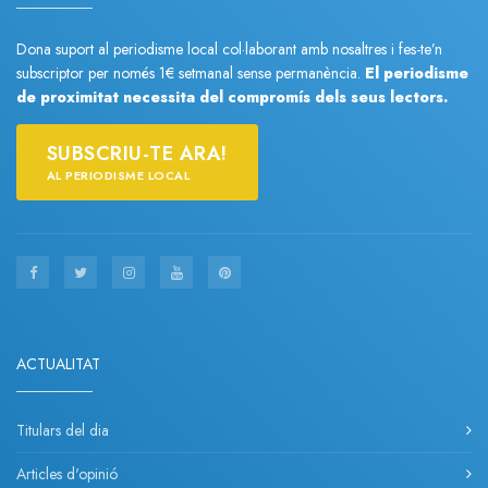
Dona suport al periodisme local col·laborant amb nosaltres i fes-te’n
subscriptor per només 1€ setmanal sense permanència.
El periodisme
de proximitat necessita del compromís dels seus lectors.
SUBSCRIU-TE ARA!
AL PERIODISME LOCAL
ACTUALITAT
Titulars del dia
Articles d'opinió