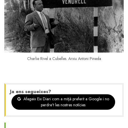
Charlie Rivel a Cubelles. Arxiu Antoni Pineda
Ja ens segueixes?
Afegeix Eix Diari com a mitjà preferit a Google i no
perdre't les nostres notícies