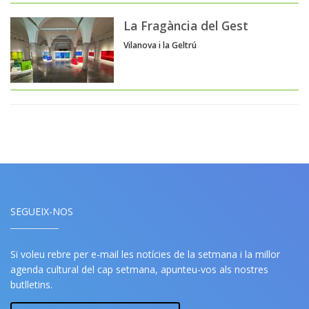
La Fragància del Gest
Vilanova i la Geltrú
SEGUEIX-NOS
Si voleu rebre per e-mail les notícies de la setmana i la millor
agenda cultural del cap setmana, apunteu-vos als nostres
butlletins.