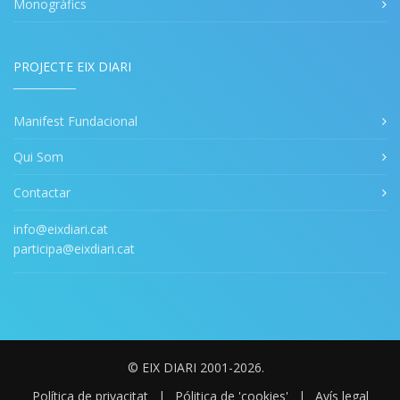
Monogràfics
PROJECTE EIX DIARI
Manifest Fundacional
Qui Som
Contactar
info@eixdiari.cat
participa@eixdiari.cat
© EIX DIARI 2001-2026.
Política de privacitat
|
Pólitica de 'cookies'
|
Avís legal