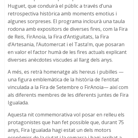
Huguet, que conduirà el públic a través d’una
retrospectiva històrica amb moments emotius i
algunes sorpreses. El programa inclourà una taula
rodona amb expositors de diverses fires, com la Fira
de Reis, FirAnoia, la Fira d’Antiguitats, la Fira
d’Artesania, l’Automercat i el Tasta’m, que posaran
en valor el factor humà de les fires actuals explicant
diverses anècdotes viscudes al llarg dels anys.
A més, es retrà homenatge als hereus i pubilles —
una figura emblemàtica de la història de l’entitat
vinculada a la Fira de Setembre o FirAnoia— així com
als diferents membres de les diferents juntes de Fira
Igualada.
Aquesta nit commemorativa vol posar en relleu els
protagonistes que han fet possible que, durant 75
anys, Fira Igualada hagi estat un dels motors
econòmics de la ciutat i la comarca i hagi arribat a