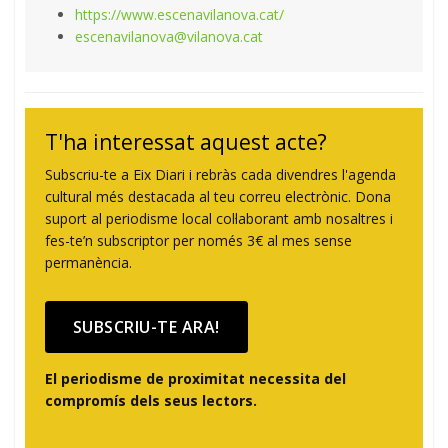
https://www.escenavilanova.cat/
escenavilanova@vilanova.cat
T'ha interessat aquest acte?
Subscriu-te a Eix Diari i rebràs cada divendres l'agenda
cultural més destacada al teu correu electrònic. Dona
suport al periodisme local col·laborant amb nosaltres i
fes-te’n subscriptor per només 3€ al mes sense
permanència.
SUBSCRIU-TE ARA!
El periodisme de proximitat necessita del
compromís dels seus lectors.