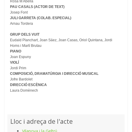
Rosa M Abella
PAU CASALS (ACTOR DE TEXT)
Josep Font
JULI GARRETA (COLAB. ESPECIAL)
Arnau Tordera
GRUP DELS VUIT
Eudald Planchart, Joan Sáez, Joan Casas, Oriol Quintana, Jordi
Homs i Martí Brutau
PIANO
Joan Espuny
VIOLÍ
Jordi Prim
COMPOSICIÓ, DRAMATÚRGIA I DIRECCIÓ MUSICAL
Jofre Bardolet
DIRECCIÓ ESCÈNICA
Laura Domènech
Lloc i adreça de l'acte
Vilanova i la Geltrú