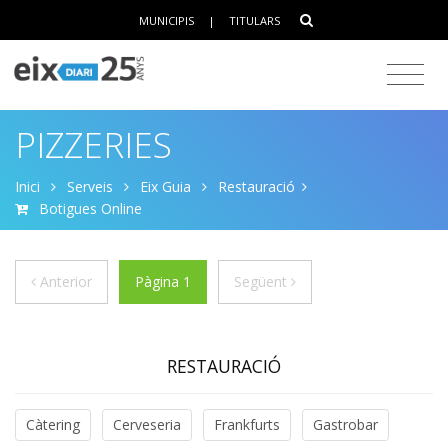
MUNICIPIS
|
TITULARS
PIZZERIES
Inici
Serveis
Eix Guia
Restauració
Botigues Online
Anterior
Següent
Anterior
Pàgina 1
Següent
RESTAURACIÓ
Càtering
Cerveseria
Frankfurts
Gastrobar