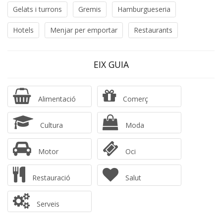
Gelats i turrons
Gremis
Hamburgueseria
Hotels
Menjar per emportar
Restaurants
EIX GUIA
Alimentació
Comerç
Cultura
Moda
Motor
Oci
Restauració
Salut
Serveis