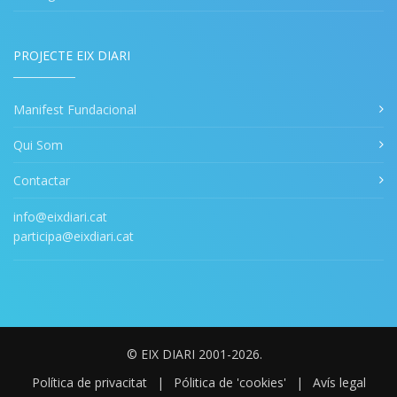
PROJECTE EIX DIARI
Manifest Fundacional
Qui Som
Contactar
info@eixdiari.cat
participa@eixdiari.cat
© EIX DIARI 2001-2026.
Política de privacitat
|
Pólitica de 'cookies'
|
Avís legal