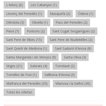
L'Arboç (6)
Les Cabanyes (1)
Llorenç del Penedès (1)
Masquefa (2)
Òdena (1)
Olèrdola (3)
Olivella (1)
Pacs del Penedès (2)
Piera (7)
Pontons (2)
Sant Cugat Sesgarrigues (2)
Sant Pere de Ribes (15)
Sant Pere de Riudebitlles (2)
Sant Quintí de Mediona (1)
Sant Sadurní d'Anoia (8)
Santa Margarida i els Monjos (9)
Santa Oliva (3)
Sitges (21)
Subirats (4)
Torrelavit (2)
Torrelles de Foix (1)
Vallbona d'Anoia (3)
Vilafranca del Penedès (33)
Vilanova i la Geltrú (30)
Totes les ofertes