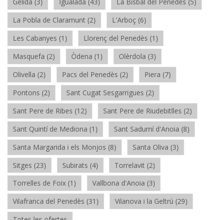
Gelida (3)
Igualada (43)
La Bisbal del Penedès (5)
La Pobla de Claramunt (2)
L'Arboç (6)
Les Cabanyes (1)
Llorenç del Penedès (1)
Masquefa (2)
Òdena (1)
Olèrdola (3)
Olivella (2)
Pacs del Penedès (2)
Piera (7)
Pontons (2)
Sant Cugat Sesgarrigues (2)
Sant Pere de Ribes (12)
Sant Pere de Riudebitlles (2)
Sant Quintí de Mediona (1)
Sant Sadurní d'Anoia (8)
Santa Margarida i els Monjos (8)
Santa Oliva (3)
Sitges (23)
Subirats (4)
Torrelavit (2)
Torrelles de Foix (1)
Vallbona d'Anoia (3)
Vilafranca del Penedès (31)
Vilanova i la Geltrú (29)
Totes les ofertes