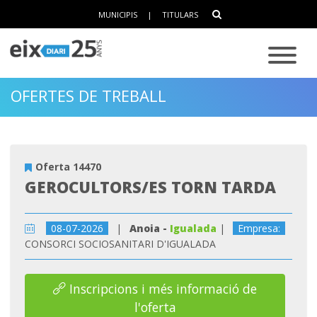
MUNICIPIS
|
TITULARS
OFERTES DE TREBALL
Oferta 14470
GEROCULTORS/ES TORN TARDA
08-07-2026
|
Anoia -
Igualada
|
Empresa:
CONSORCI SOCIOSANITARI D'IGUALADA
Inscripcions i més informació de
l'oferta