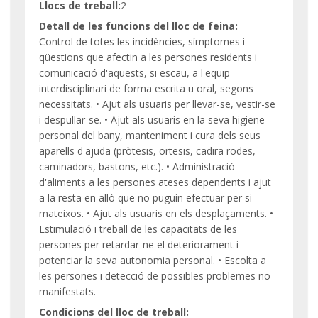
Llocs de treball:
2
Detall de les funcions del lloc de feina:
Control de totes les incidències, símptomes i
qüestions que afectin a les persones residents i
comunicació d'aquests, si escau, a l'equip
interdisciplinari de forma escrita u oral, segons
necessitats. • Ajut als usuaris per llevar-se, vestir-se
i despullar-se. • Ajut als usuaris en la seva higiene
personal del bany, manteniment i cura dels seus
aparells d'ajuda (pròtesis, ortesis, cadira rodes,
caminadors, bastons, etc.). • Administració
d'aliments a les persones ateses dependents i ajut
a la resta en allò que no puguin efectuar per si
mateixos. • Ajut als usuaris en els desplaçaments. •
Estimulació i treball de les capacitats de les
persones per retardar-ne el deteriorament i
potenciar la seva autonomia personal. • Escolta a
les persones i detecció de possibles problemes no
manifestats.
Condicions del lloc de treball: