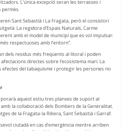
itzadors. L’única excepció seran les terrasses i
à permès.
 eren Sant Sebastià i La Fragata, però el consistori
l sitgetà. La regidora d’Espais Naturals, Carme
oherent amb el model de municipi que es vol impulsar:
 més respectuoses amb l’entorn”.
n dels residus més freqüents al litoral i poden
afectacions directes sobre l’ecosistema marí. La
 efectes del tabaquisme i protegir les persones no
r
orporarà aquest estiu tres planxes de suport al
amb la col·laboració dels Bombers de la Generalitat.
atges de la Fragata-la Ribera, Sant Sebastià i Garraf.
lsevol ciutadà en cas d’emergència mentre arriben