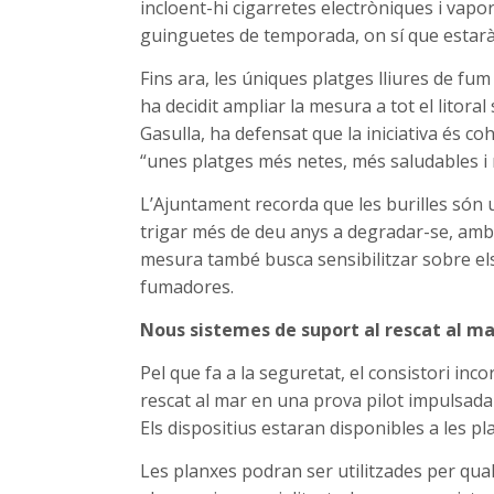
incloent-hi cigarretes electròniques i vapor
guinguetes de temporada, on sí que estar
Fins ara, les úniques platges lliures de fum
ha decidit ampliar la mesura a tot el litora
Gasulla, ha defensat que la iniciativa és c
“unes platges més netes, més saludables i
L’Ajuntament recorda que les burilles són u
trigar més de deu anys a degradar-se, amb 
mesura també busca sensibilitzar sobre els
fumadores.
Nous sistemes de suport al rescat al ma
Pel que fa a la seguretat, el consistori inc
rescat al mar en una prova pilot impulsada 
Els dispositius estaran disponibles a les pl
Les planxes podran ser utilitzades per qua