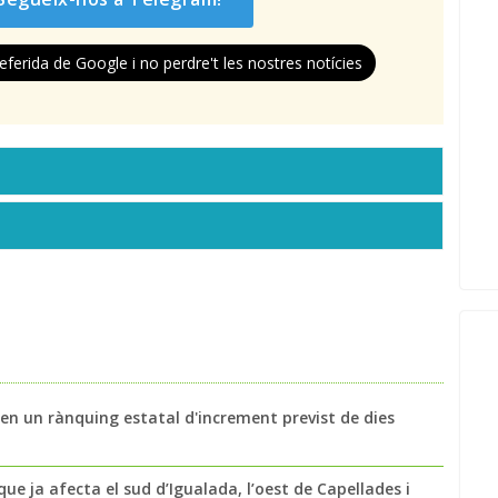
eferida de Google i no perdre't les nostres notícies
alen un rànquing estatal d'increment previst de dies
ue ja afecta el sud d’Igualada, l’oest de Capellades i