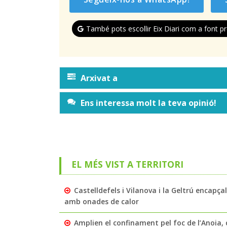
També pots escollir Eix Diari com a font pr
Arxivat a
Ens interessa molt la teva opinió!
EL MÉS VIST A TERRITORI
Castelldefels i Vilanova i la Geltrú encapç
amb onades de calor
Amplien el confinament pel foc de l’Anoia, q