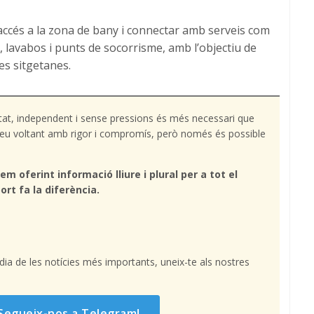
’accés a la zona de bany i connectar amb serveis com
s, lavabos i punts de socorrisme, amb l’objectiu de
ges sitgetanes.
tat, independent i sense pressions és més necessari que
l teu voltant amb rigor i compromís, però només és possible
em oferint informació lliure i plural per a tot el
ort fa la diferència.
l dia de les notícies més importants, uneix-te als nostres
Segueix-nos a Telegram!