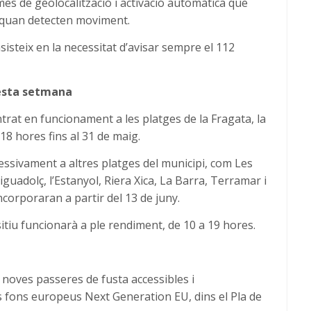
mes de geolocalització i activació automàtica que
 quan detecten moviment.
nsisteix en la necessitat d’avisar sempre el 112
uesta setmana
ntrat en funcionament a les platges de la Fragata, la
18 hores fins al 31 de maig.
ressivament a altres platges del municipi, com Les
guadolç, l’Estanyol, Riera Xica, La Barra, Terramar i
ncorporaran a partir del 13 de juny.
sitiu funcionarà a ple rendiment, de 10 a 19 hores.
0 noves passeres de fusta accessibles i
 fons europeus Next Generation EU, dins el Pla de