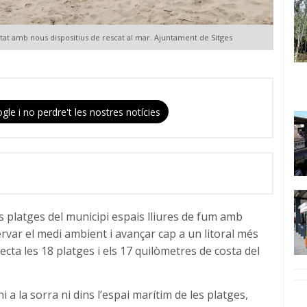
retat amb nous dispositius de rescat al mar. Ajuntament de Sitges
gle i no perdre't les nostres notícies
s platges del municipi espais lliures de fum amb
servar el medi ambient i avançar cap a un litoral més
ecta les 18 platges i els 17 quilòmetres de costa del
 a la sorra ni dins l’espai marítim de les platges,