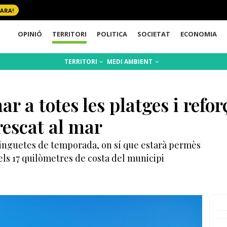
 ARA!
OPINIÓ
TERRITORI
POLITICA
SOCIETAT
ECONOMIA
TERRITORI
MEDI AMBIENT
r a totes les platges i refo
rescat al mar
guinguetes de temporada, on sí que estarà permès
 els 17 quilòmetres de costa del municipi