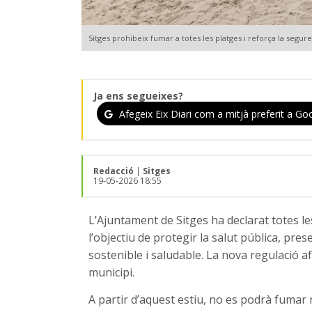
Sitges prohibeix fumar a totes les platges i reforça la segu
Ja ens segueixes?
Afegeix Eix Diari com a mitjà preferit a Goo
Redacció
|
Sitges
19-05-2026 18:55
L’Ajuntament de Sitges ha declarat totes le
l’objectiu de protegir la salut pública, pre
sostenible i saludable. La nova regulació af
municipi.
A partir d’aquest estiu, no es podrà fumar ni