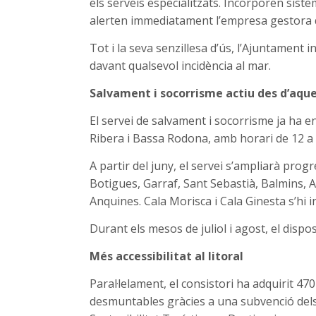
els serveis especialitzats. Incorporen siste
alerten immediatament l’empresa gestora
Tot i la seva senzillesa d’ús, l’Ajuntament i
davant qualsevol incidència al mar.
Salvament i socorrisme actiu des d’aq
El servei de salvament i socorrisme ja ha e
Ribera i Bassa Rodona, amb horari de 12 a 
A partir del juny, el servei s’ampliarà prog
Botigues, Garraf, Sant Sebastià, Balmins, Ai
Anquines. Cala Morisca i Cala Ginesta s’hi i
Durant els mesos de juliol i agost, el dispo
Més accessibilitat al litoral
Paral·lelament, el consistori ha adquirit 47
desmuntables gràcies a una subvenció dels