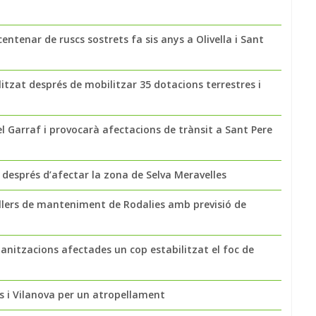
entenar de ruscs sostrets fa sis anys a Olivella i Sant
litzat després de mobilitzar 35 dotacions terrestres i
l Garraf i provocarà afectacions de trànsit a Sant Pere
s després d’afectar la zona de Selva Meravelles
llers de manteniment de Rodalies amb previsió de
banitzacions afectades un cop estabilitzat el foc de
ges i Vilanova per un atropellament