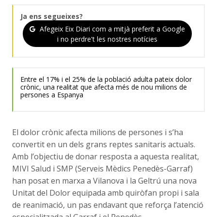
Ja ens segueixes?
Afegeix Eix Diari com a mitjà preferit a Google
i no perdre't les nostres notícies
Entre el 17% i el 25% de la població adulta pateix dolor
crònic, una realitat que afecta més de nou milions de
persones a Espanya
El dolor crònic afecta milions de persones i s’ha
convertit en un dels grans reptes sanitaris actuals.
Amb l’objectiu de donar resposta a aquesta realitat,
MIVI Salud i SMP (Serveis Mèdics Penedès-Garraf)
han posat en marxa a Vilanova i la Geltrú una nova
Unitat del Dolor equipada amb quiròfan propi i sala
de reanimació, un pas endavant que reforça l’atenció
especialitzada al Garraf i el Penedès.