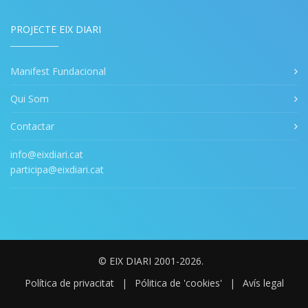
PROJECTE EIX DIARI
Manifest Fundacional
Qui Som
Contactar
info@eixdiari.cat
participa@eixdiari.cat
© EIX DIARI 2001-2026.
Política de privacitat
|
Pólitica de 'cookies'
|
Avís legal