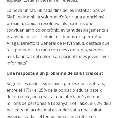
La nova unitat, ubicada dins de les instal·lacions de
SMP, neix amb la voluntat d’oferir una atenció més
pròxima, ràpida i resolutiva als pacients que
conviuen amb dolor crònic, evitant desplaçaments a
grans hospitals i reduint els temps d’espera. Ana
Aliaga, Directora General de MIVI Salud, destaca que
"els pacients són cada cop més concients, senten
més la unitat del dolor, són pacients més joves i més
informats".
Una resposta a un problema de salut creixent
Segons les dades exposades per les dues entitats,
entre el 17% i el 25% de la població adulta pateix
dolor crònic, una realitat que afecta més de nou
milions de persones a Espanya. Tot i això, el 62% dels
pacients no arriba mai a ser derivat a una unitat
especialitzada, i el temps mitjà fins a rebre un