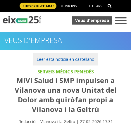
SUBSCRIU-TE ARA!
MUNICIPIS
|
TITULARS
Veus d'empresa
VEUS D'EMPRESA
Leer esta noticia en castellano
SERVEIS MÈDICS PENEDÈS
MIVI Salud i SMP impulsen a
Vilanova una nova Unitat del
Dolor amb quiròfan propi a
Vilanova i la Geltrú
Redacció | Vilanova i la Geltrú | 27-05-2026 17:31