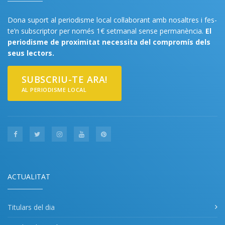
Dona suport al periodisme local col·laborant amb nosaltres i fes-
te’n subscriptor per només 1€ setmanal sense permanència.
El
periodisme de proximitat necessita del compromís dels
seus lectors.
SUBSCRIU-TE ARA!
AL PERIODISME LOCAL
ACTUALITAT
Titulars del dia