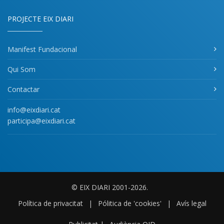
PROJECTE EIX DIARI
Manifest Fundacional
Qui Som
Contactar
info@eixdiari.cat
participa@eixdiari.cat
© EIX DIARI 2001-2026.
Política de privacitat
|
Pólitica de 'cookies'
|
Avís legal