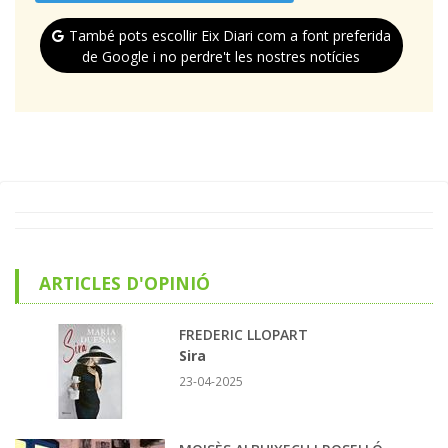
També pots escollir Eix Diari com a font preferida
de Google i no perdre't les nostres notícies
ARTICLES D'OPINIÓ
FREDERIC LLOPART
Sira
23-04-2025