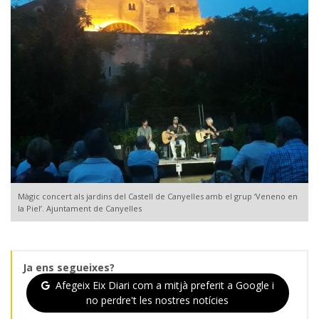
Màgic concert als jardins del Castell de Canyelles amb el grup ‘Veneno en
la Piel’. Ajuntament de Canyelles
Ja ens segueixes?
Afegeix Eix Diari com a mitjà preferit a Google i
no perdre't les nostres notícies