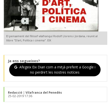
El pensament del filòsof vilafranquí Rodolf Llorens i Jordana, reunit al
llibre "D'art, Política i cinema". EIX
Ja ens segueixes?
Afegeix Eix Diari com a mitjà preferit a Google i
no perdre't les nostres notícies
Redacció
|
Vilafranca del Penedès
25-02-2019 17:36