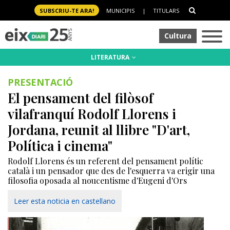
SUBSCRIU-TE ARA!
MUNICIPIS
|
TITULARS
Cultura
LITERATURA
PRESENTACIÓ
El pensament del filòsof
vilafranquí Rodolf Llorens i
Jordana, reunit al llibre "D'art,
Política i cinema"
Rodolf Llorens és un referent del pensament polític
català i un pensador que des de l'esquerra va erigir una
filosofia oposada al noucentisme d'Eugeni d'Ors
Leer esta noticia en castellano