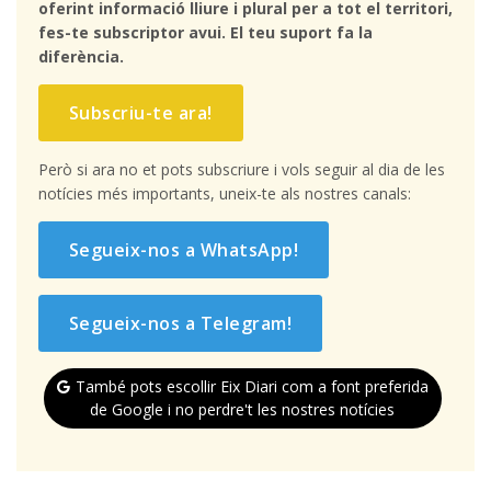
oferint informació lliure i plural per a tot el territori,
fes-te subscriptor avui. El teu suport fa la
diferència.
Subscriu-te ara!
Però si ara no et pots subscriure i vols seguir al dia de les
notícies més importants, uneix-te als nostres canals:
Segueix-nos a WhatsApp!
Segueix-nos a Telegram!
També pots escollir Eix Diari com a font preferida
de Google i no perdre't les nostres notícies