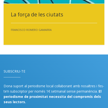
La força de les ciutats
FRANCISCO ROMERO GAMARRA
SUBSCRIU-TE
Dona suport al periodisme local col·laborant amb nosaltres i fes-
te’n subscriptor per només 1€ setmanal sense permanència.
El
periodisme de proximitat necessita del compromís dels
seus lectors.