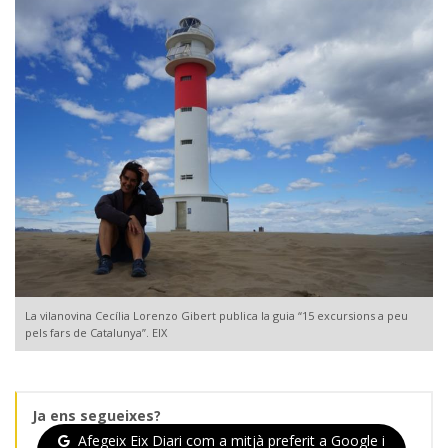
La vilanovina Cecília Lorenzo Gibert publica la guia “15 excursions a peu
pels fars de Catalunya”. EIX
Ja ens segueixes?
Afegeix Eix Diari com a mitjà preferit a Google i