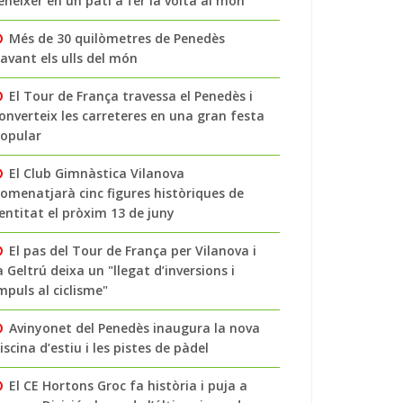
enéixer en un pati a fer la volta al món
Més de 30 quilòmetres de Penedès
avant els ulls del món
El Tour de França travessa el Penedès i
onverteix les carreteres en una gran festa
opular
El Club Gimnàstica Vilanova
omenatjarà cinc figures històriques de
’entitat el pròxim 13 de juny
El pas del Tour de França per Vilanova i
a Geltrú deixa un "llegat d’inversions i
mpuls al ciclisme"
Avinyonet del Penedès inaugura la nova
iscina d’estiu i les pistes de pàdel
El CE Hortons Groc fa història i puja a