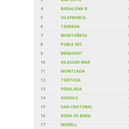
4
BADALONA B
5
VILAFRANCA
6
TÀRREGA
7
MONTAÑESA
8
POBLE SEC
9
BENAVENT
10
VILASSAR MAR
11
MONTCADA
12
TORTOSA
13
PERALADA
14
GUIXOLS
15
SAN CRISTOBAL
16
RODA DE BARA
17
MORELL