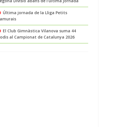
egona Divisió abans de l’última jornada
Última jornada de la Lliga Petits
amurais
El Club Gimnàstica Vilanova suma 44
odis al Campionat de Catalunya 2026