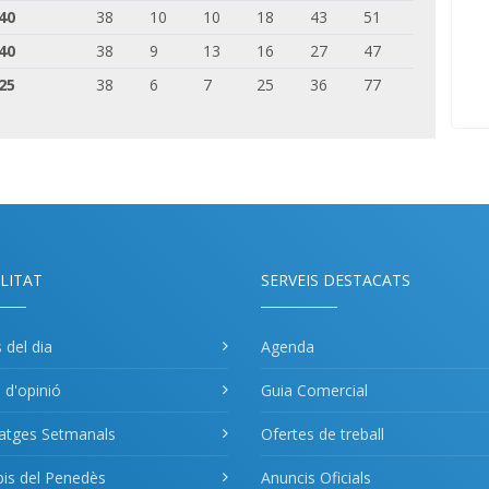
40
38
10
10
18
43
51
40
38
9
13
16
27
47
25
38
6
7
25
36
77
LITAT
SERVEIS DESTACATS
s del dia
Agenda
s d'opinió
Guia Comercial
atges Setmanals
Ofertes de treball
pis del Penedès
Anuncis Oficials