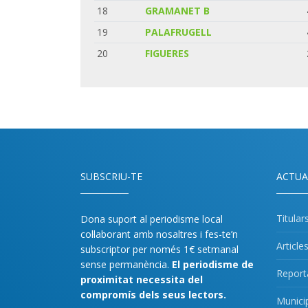
18
GRAMANET B
19
PALAFRUGELL
20
FIGUERES
SUBSCRIU-TE
ACTUA
Titular
Dona suport al periodisme local
col·laborant amb nosaltres i fes-te’n
Article
subscriptor per només 1€ setmanal
sense permanència.
El periodisme de
Report
proximitat necessita del
compromís dels seus lectors.
Munici