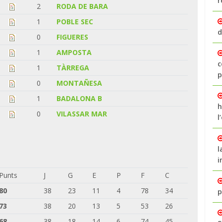
r
2
RODA DE BARA
1
POBLE SEC
d
0
FIGUERES
1
AMPOSTA
c
1
TÀRREGA
p
0
MONTAÑESA
1
BADALONA B
h
0
VILASSAR MAR
l
l
i
Punts
J
G
E
P
F
C
80
38
23
11
4
78
34
p
73
38
20
13
5
53
26
68
38
18
14
6
74
45