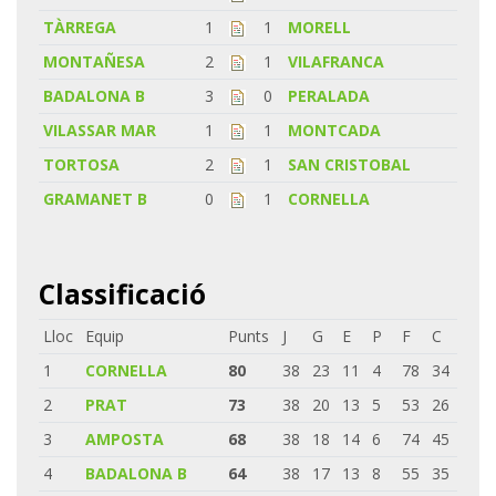
TÀRREGA
1
1
MORELL
MONTAÑESA
2
1
VILAFRANCA
BADALONA B
3
0
PERALADA
VILASSAR MAR
1
1
MONTCADA
TORTOSA
2
1
SAN CRISTOBAL
GRAMANET B
0
1
CORNELLA
Classificació
Lloc
Equip
Punts
J
G
E
P
F
C
1
CORNELLA
80
38
23
11
4
78
34
2
PRAT
73
38
20
13
5
53
26
3
AMPOSTA
68
38
18
14
6
74
45
4
BADALONA B
64
38
17
13
8
55
35