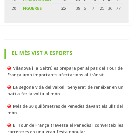
20
FIGUERES
25
38
6
7
25
36
77
EL MÉS VIST A ESPORTS
Vilanova i la Geltrú es prepara per al pas del Tour de
França amb importants afectacions al trànsit
La segona vida del vaixell ‘Senyera’: de renéixer en un
pati a fer la volta al món
Més de 30 quilòmetres de Penedès davant els ulls del
món
El Tour de França travessa el Penedès i converteix les
carreteres en una gran festa popular