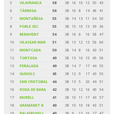
5
VILAFRANCA
58
38
16
10
12
50
43
6
TÀRREGA
56
38
16
8
14
46
41
7
MONTAÑESA
55
38
14
13
11
54
50
8
POBLE SEC
55
38
15
10
13
39
36
9
BENAVENT
54
38
16
6
16
58
47
10
VILASSAR MAR
51
38
13
12
13
56
60
11
MONTCADA
50
38
14
8
16
43
51
12
TORTOSA
49
38
13
10
15
45
56
13
PERALADA
49
38
14
7
17
44
55
14
GUIXOLS
45
38
12
9
17
43
55
15
SAN CRISTOBAL
44
38
13
5
20
44
51
16
RODA DE BARA
42
38
10
12
16
40
54
17
MORELL
41
38
10
11
17
43
57
18
GRAMANET B
40
38
10
10
18
43
51
19
PALAFRUGELL
40
38
9
13
16
27
47