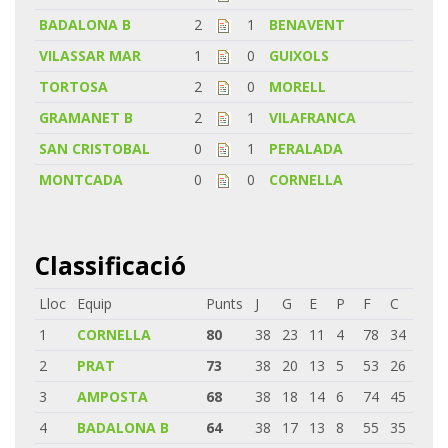
BADALONA B
2
1
BENAVENT
VILASSAR MAR
1
0
GUIXOLS
TORTOSA
2
0
MORELL
GRAMANET B
2
1
VILAFRANCA
SAN CRISTOBAL
0
1
PERALADA
MONTCADA
0
0
CORNELLA
Classificació
Lloc
Equip
Punts
J
G
E
P
F
C
1
CORNELLA
80
38
23
11
4
78
34
2
PRAT
73
38
20
13
5
53
26
3
AMPOSTA
68
38
18
14
6
74
45
4
BADALONA B
64
38
17
13
8
55
35