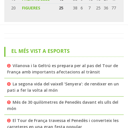
20
FIGUERES
25
38
6
7
25
36
77
EL MÉS VIST A ESPORTS
Vilanova i la Geltrú es prepara per al pas del Tour de
França amb importants afectacions al trànsit
La segona vida del vaixell ‘Senyera’: de renéixer en un
pati a fer la volta al món
Més de 30 quilòmetres de Penedès davant els ulls del
món
El Tour de França travessa el Penedès i converteix les
carreteres en una gran festa popular