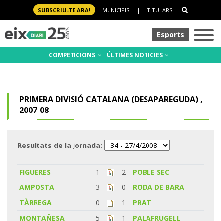
SUBSCRIU-TE ARA!
MUNICIPIS
|
TITULARS
Esports
COMPETICIONS
ÚLTIMES NOTICIES
PRIMERA DIVISIÓ CATALANA (DESAPAREGUDA) ,
2007-08
Resultats de la jornada:
FIGUERES
1
2
POBLE SEC
AMPOSTA
3
0
RODA DE BARA
TÀRREGA
0
1
PRAT
MONTAÑESA
5
1
PALAFRUGELL