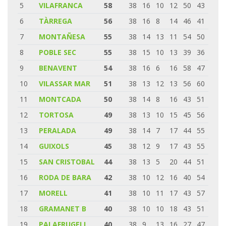
5
VILAFRANCA
58
38
16
10
12
50
43
6
TÀRREGA
56
38
16
8
14
46
41
7
MONTAÑESA
55
38
14
13
11
54
50
8
POBLE SEC
55
38
15
10
13
39
36
9
BENAVENT
54
38
16
6
16
58
47
10
VILASSAR MAR
51
38
13
12
13
56
60
11
MONTCADA
50
38
14
8
16
43
51
12
TORTOSA
49
38
13
10
15
45
56
13
PERALADA
49
38
14
7
17
44
55
14
GUIXOLS
45
38
12
9
17
43
55
15
SAN CRISTOBAL
44
38
13
5
20
44
51
16
RODA DE BARA
42
38
10
12
16
40
54
17
MORELL
41
38
10
11
17
43
57
18
GRAMANET B
40
38
10
10
18
43
51
19
PALAFRUGELL
40
38
9
13
16
27
47