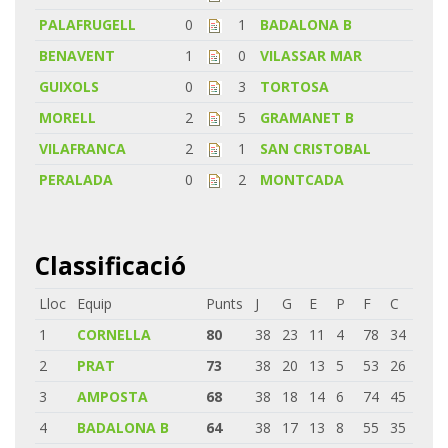
PALAFRUGELL
0
1
BADALONA B
BENAVENT
1
0
VILASSAR MAR
GUIXOLS
0
3
TORTOSA
MORELL
2
5
GRAMANET B
VILAFRANCA
2
1
SAN CRISTOBAL
PERALADA
0
2
MONTCADA
Classificació
Lloc
Equip
Punts
J
G
E
P
F
C
1
CORNELLA
80
38
23
11
4
78
34
2
PRAT
73
38
20
13
5
53
26
3
AMPOSTA
68
38
18
14
6
74
45
4
BADALONA B
64
38
17
13
8
55
35