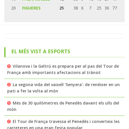
20
FIGUERES
25
38
6
7
25
36
77
EL MÉS VIST A ESPORTS
Vilanova i la Geltrú es prepara per al pas del Tour de
França amb importants afectacions al trànsit
La segona vida del vaixell ‘Senyera’: de renéixer en un
pati a fer la volta al món
Més de 30 quilòmetres de Penedès davant els ulls del
món
El Tour de França travessa el Penedès i converteix les
carreteres en una gran festa popular