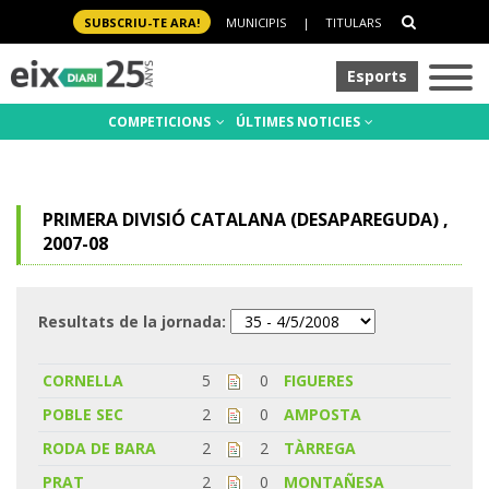
SUBSCRIU-TE ARA!
MUNICIPIS
|
TITULARS
Esports
COMPETICIONS
ÚLTIMES NOTICIES
PRIMERA DIVISIÓ CATALANA (DESAPAREGUDA) ,
2007-08
Resultats de la jornada:
CORNELLA
5
0
FIGUERES
POBLE SEC
2
0
AMPOSTA
RODA DE BARA
2
2
TÀRREGA
PRAT
2
0
MONTAÑESA