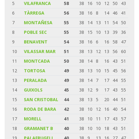
5
VILAFRANCA
58
38
16
10
12
50
43
6
TÀRREGA
56
38
16
8
14
46
41
7
MONTAÑESA
55
38
14
13
11
54
50
8
POBLE SEC
55
38
15
10
13
39
36
9
BENAVENT
54
38
16
6
16
58
47
10
VILASSAR MAR
51
38
13
12
13
56
60
11
MONTCADA
50
38
14
8
16
43
51
12
TORTOSA
49
38
13
10
15
45
56
13
PERALADA
49
38
14
7
17
44
55
14
GUIXOLS
45
38
12
9
17
43
55
15
SAN CRISTOBAL
44
38
13
5
20
44
51
16
RODA DE BARA
42
38
10
12
16
40
54
17
MORELL
41
38
10
11
17
43
57
18
GRAMANET B
40
38
10
10
18
43
51
19
PALAFRUGELL
40
38
9
13
16
27
47