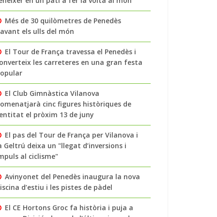
enéixer en un pati a fer la volta al món
Més de 30 quilòmetres de Penedès
avant els ulls del món
El Tour de França travessa el Penedès i
onverteix les carreteres en una gran festa
opular
El Club Gimnàstica Vilanova
omenatjarà cinc figures històriques de
’entitat el pròxim 13 de juny
El pas del Tour de França per Vilanova i
a Geltrú deixa un "llegat d’inversions i
mpuls al ciclisme"
Avinyonet del Penedès inaugura la nova
iscina d’estiu i les pistes de pàdel
El CE Hortons Groc fa història i puja a