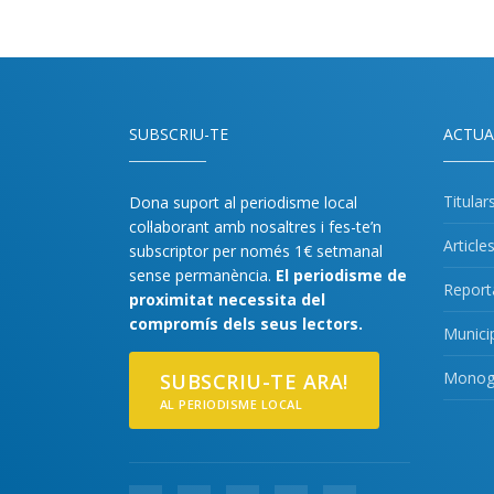
SUBSCRIU-TE
ACTUA
Titular
Dona suport al periodisme local
col·laborant amb nosaltres i fes-te’n
Article
subscriptor per només 1€ setmanal
sense permanència.
El periodisme de
Report
proximitat necessita del
compromís dels seus lectors.
Munici
Monogr
SUBSCRIU-TE ARA!
AL PERIODISME LOCAL