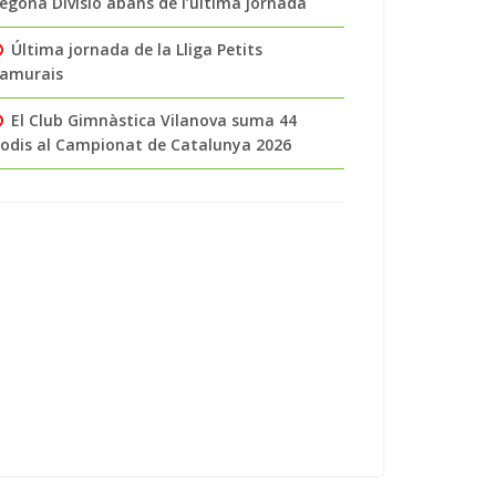
egona Divisió abans de l’última jornada
Última jornada de la Lliga Petits
amurais
El Club Gimnàstica Vilanova suma 44
odis al Campionat de Catalunya 2026