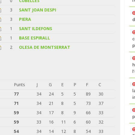
r
0
CUBELLES
3
SANT JOAN DESPI
3
PIERA
d
1
SANT ILDEFONS
1
BASE ESPIRALL
c
p
2
OLESA DE MONTSERRAT
h
l
Punts
J
G
E
P
F
C
l
77
34
24
5
5
89
30
i
71
34
21
8
5
73
37
59
34
17
8
9
66
33
p
59
33
16
11
6
60
32
54
34
14
12
8
54
33