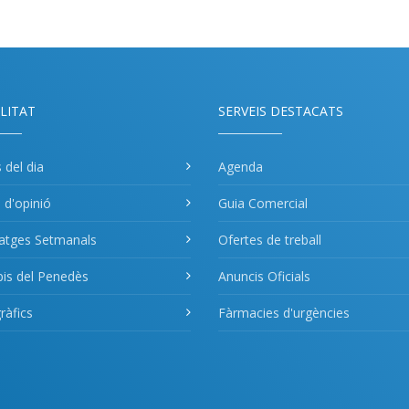
LITAT
SERVEIS DESTACATS
s del dia
Agenda
s d'opinió
Guia Comercial
atges Setmanals
Ofertes de treball
pis del Penedès
Anuncis Oficials
àfics
Fàrmacies d'urgències