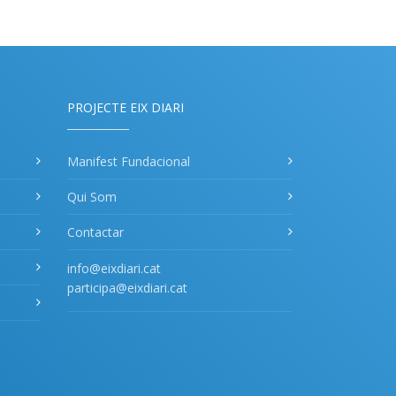
PROJECTE EIX DIARI
Manifest Fundacional
Qui Som
Contactar
info@eixdiari.cat
participa@eixdiari.cat