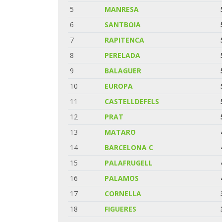
5
MANRESA
6
SANTBOIA
7
RAPITENCA
8
PERELADA
9
BALAGUER
10
EUROPA
11
CASTELLDEFELS
12
PRAT
13
MATARO
14
BARCELONA C
15
PALAFRUGELL
16
PALAMOS
17
CORNELLA
18
FIGUERES