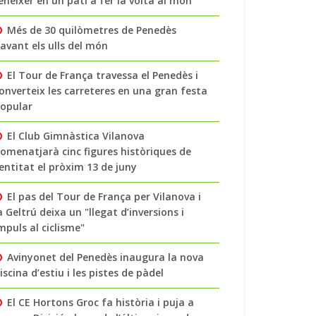
enéixer en un pati a fer la volta al món
Més de 30 quilòmetres de Penedès
avant els ulls del món
El Tour de França travessa el Penedès i
onverteix les carreteres en una gran festa
opular
El Club Gimnàstica Vilanova
omenatjarà cinc figures històriques de
’entitat el pròxim 13 de juny
El pas del Tour de França per Vilanova i
a Geltrú deixa un "llegat d’inversions i
mpuls al ciclisme"
Avinyonet del Penedès inaugura la nova
iscina d’estiu i les pistes de pàdel
El CE Hortons Groc fa història i puja a