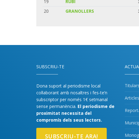
19
RUBI
20
GRANOLLERS
SUBSCRIU-TE
ACTUA
Titular
Dona suport al periodisme local
col·laborant amb nosaltres i fes-te’n
Article
subscriptor per només 1€ setmanal
sense permanència.
El periodisme de
Report
proximitat necessita del
compromís dels seus lectors.
Munici
Monogr
SUBSCRIU-TE ARA!