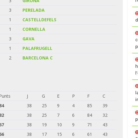
r
3
GIRONA
3
PERELADA
1
CASTELLDEFELS
d
1
CORNELLA
3
GAVA
c
p
1
PALAFRUGELL
2
BARCELONA C
h
l
l
Punts
J
G
E
P
F
C
i
84
38
25
9
4
85
39
82
38
25
7
6
84
32
p
67
38
19
10
9
71
43
66
38
17
15
6
61
43