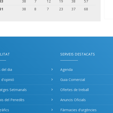
33
38
7
12
19
38
57
31
38
8
7
23
37
68
LITAT
SERVEIS DESTACATS
s del dia
Agenda
s d'opinió
Guia Comercial
atges Setmanals
Ofertes de treball
pis del Penedès
Anuncis Oficials
àfics
Fàrmacies d'urgències