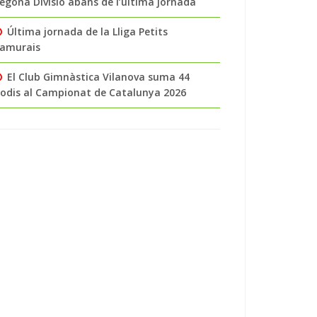
egona Divisió abans de l’última jornada
Última jornada de la Lliga Petits
amurais
El Club Gimnàstica Vilanova suma 44
odis al Campionat de Catalunya 2026