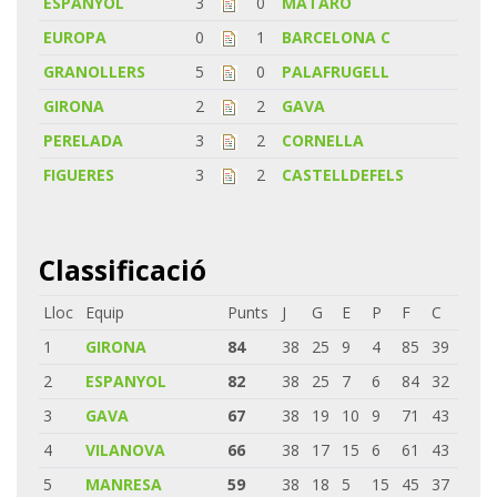
ESPANYOL
3
0
MATARO
EUROPA
0
1
BARCELONA C
GRANOLLERS
5
0
PALAFRUGELL
GIRONA
2
2
GAVA
PERELADA
3
2
CORNELLA
FIGUERES
3
2
CASTELLDEFELS
Classificació
Lloc
Equip
Punts
J
G
E
P
F
C
1
GIRONA
84
38
25
9
4
85
39
2
ESPANYOL
82
38
25
7
6
84
32
3
GAVA
67
38
19
10
9
71
43
4
VILANOVA
66
38
17
15
6
61
43
5
MANRESA
59
38
18
5
15
45
37