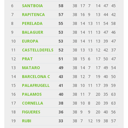
6
SANTBOIA
58
38
17
7
14
47
45
7
RAPITENCA
57
38
16
9
13
44
42
8
PERELADA
55
38
14
13
11
54
58
9
BALAGUER
53
38
14
11
13
47
46
10
EUROPA
53
38
14
11
13
39
47
11
CASTELLDEFELS
52
38
13
13
12
42
37
12
PRAT
51
38
15
6
17
50
47
13
MATARO
49
38
14
7
17
49
54
14
BARCELONA C
43
38
12
7
19
40
50
15
PALAFRUGELL
41
38
10
11
17
39
59
16
PALAMOS
40
38
11
7
20
35
63
17
CORNELLA
38
38
10
8
20
39
63
18
FIGUERES
36
38
9
9
20
40
56
19
RUBI
33
38
7
12
19
38
57