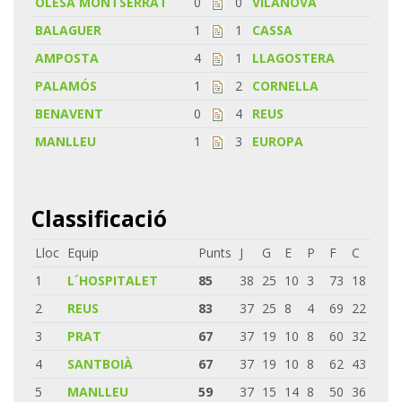
OLESA MONTSERRAT
0
0
VILANOVA
BALAGUER
1
1
CASSA
AMPOSTA
4
1
LLAGOSTERA
PALAMÓS
1
2
CORNELLA
BENAVENT
0
4
REUS
MANLLEU
1
3
EUROPA
Classificació
Lloc
Equip
Punts
J
G
E
P
F
C
1
L´HOSPITALET
85
38
25
10
3
73
18
2
REUS
83
37
25
8
4
69
22
3
PRAT
67
37
19
10
8
60
32
4
SANTBOIÀ
67
37
19
10
8
62
43
5
MANLLEU
59
37
15
14
8
50
36