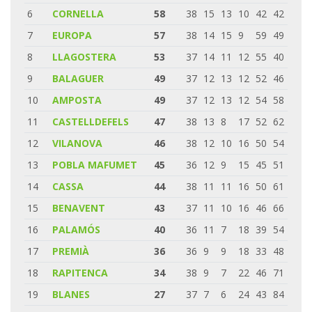
6
CORNELLA
58
38
15
13
10
42
42
7
EUROPA
57
38
14
15
9
59
49
8
LLAGOSTERA
53
37
14
11
12
55
40
9
BALAGUER
49
37
12
13
12
52
46
10
AMPOSTA
49
37
12
13
12
54
58
11
CASTELLDEFELS
47
38
13
8
17
52
62
12
VILANOVA
46
38
12
10
16
50
54
13
POBLA MAFUMET
45
36
12
9
15
45
51
14
CASSA
44
38
11
11
16
50
61
15
BENAVENT
43
37
11
10
16
46
66
16
PALAMÓS
40
36
11
7
18
39
54
17
PREMIÀ
36
36
9
9
18
33
48
18
RAPITENCA
34
38
9
7
22
46
71
19
BLANES
27
37
7
6
24
43
84