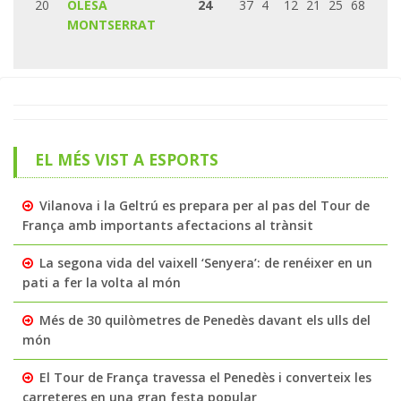
20
OLESA
24
37
4
12
21
25
68
MONTSERRAT
EL MÉS VIST A ESPORTS
Vilanova i la Geltrú es prepara per al pas del Tour de
França amb importants afectacions al trànsit
La segona vida del vaixell ‘Senyera’: de renéixer en un
pati a fer la volta al món
Més de 30 quilòmetres de Penedès davant els ulls del
món
El Tour de França travessa el Penedès i converteix les
carreteres en una gran festa popular