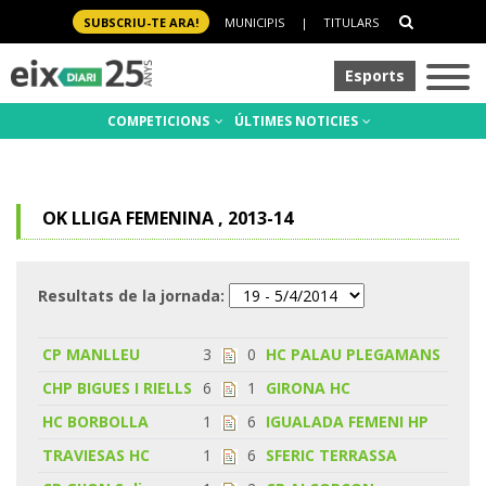
SUBSCRIU-TE ARA!
MUNICIPIS
|
TITULARS
Esports
COMPETICIONS
ÚLTIMES NOTICIES
OK LLIGA FEMENINA , 2013-14
Resultats de la jornada:
CP MANLLEU
3
0
HC PALAU PLEGAMANS
CHP BIGUES I RIELLS
6
1
GIRONA HC
HC BORBOLLA
1
6
IGUALADA FEMENI HP
TRAVIESAS HC
1
6
SFERIC TERRASSA