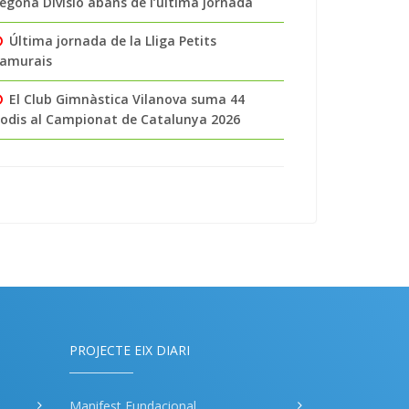
egona Divisió abans de l’última jornada
Última jornada de la Lliga Petits
amurais
El Club Gimnàstica Vilanova suma 44
odis al Campionat de Catalunya 2026
PROJECTE EIX DIARI
Manifest Fundacional