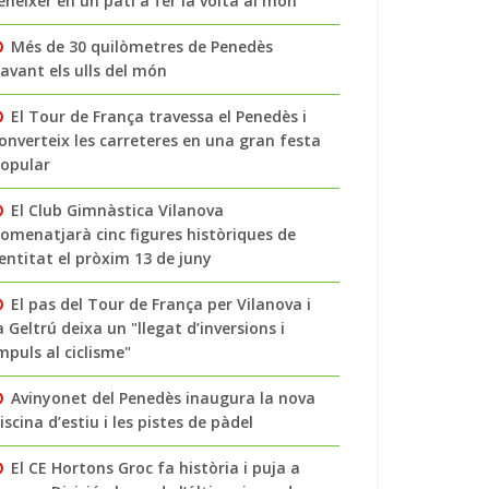
enéixer en un pati a fer la volta al món
Més de 30 quilòmetres de Penedès
avant els ulls del món
El Tour de França travessa el Penedès i
onverteix les carreteres en una gran festa
opular
El Club Gimnàstica Vilanova
omenatjarà cinc figures històriques de
’entitat el pròxim 13 de juny
El pas del Tour de França per Vilanova i
a Geltrú deixa un "llegat d’inversions i
mpuls al ciclisme"
Avinyonet del Penedès inaugura la nova
iscina d’estiu i les pistes de pàdel
El CE Hortons Groc fa història i puja a