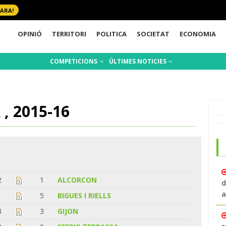
 ARA!
OPINIÓ
TERRITORI
POLITICA
SOCIETAT
ECONOMIA
COMPETICIONS
ÚLTIMES NOTICIES
, 2015-16
2
1
ALCORCON
d
a
1
5
BIGUES I RIELLS
3
3
GIJON