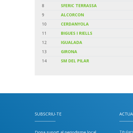
8
SFERIC TERRASSA
9
ALCORCON
10
CERDANYOLA
11
BIGUES I RIELLS
12
IGUALADA
13
GIRONA
14
SM DEL PILAR
SUBSCRIU-TE
ACTUA
Titular
Dona suport al periodisme local