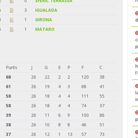
r
2
0
SFERIC TERRASSA
6
3
IGUALADA
3
1
GIRONA
d
6
1
MATARO
c
p
h
Punts
J
G
E
P
F
C
l
68
26
22
2
2
120
38
61
26
19
4
3
88
41
l
58
26
18
4
4
111
55
i
58
26
18
4
4
74
37
39
26
11
6
9
100
86
p
38
26
10
8
8
46
51
37
26
12
1
13
57
73