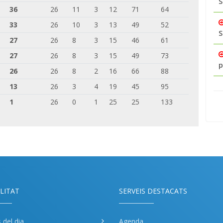
S
36
26
11
3
12
71
64
33
26
10
3
13
49
52
S
27
26
8
3
15
46
61
27
26
8
3
15
49
73
p
26
26
8
2
16
66
88
13
26
3
4
19
45
95
1
26
0
1
25
25
133
LITAT
SERVEIS DESTACATS
s del dia
Agenda