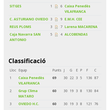
SITGES
1
6
Caixa Penedès
VILAFRANCA
C. ASTURIANO OVIEDO
3
9
E.M.H. CEE
REUS PLOMS
3
7
Larena MACARENA
Caja Navarra SAN
5
4
ALCOBENDAS
ANTONIO
Classificació
Lloc
Equip
Punts
J
G
E
P
F
C
1
Caixa Penedès
69
30
22
3
5
136
87
VILAFRANCA
2
Grup Clima
60
30
19
3
8
130
84
MATARO
3
OVIEDO H.C.
60
30
19
3
8
121
76