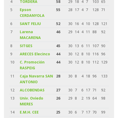
4
TORDERA
58
29
18
4
7
103
65
5
Epson
55
28
17
4
7
128
71
CERDANYOLA
6
SANT FELIU
52
30
16
4
10
128
121
7
Larena
46
29
14
4
11
88
92
MACARENA
8
SITGES
45
30
13
6
11
107
90
9
ARECES Elecinco
44
30
12
8
10
116
96
10
C. Promoción
44
30
12
8
10
112
129
RASPEIG
11
Caja Navarra SAN
28
30
8
4
18
96
133
ANTONIO
12
ALCOBENDAS
27
30
7
6
17
71
92
13
Univ. Oviedo
26
29
8
2
19
64
98
MIERES
14
E.M.H. CEE
25
30
6
7
17
70
99