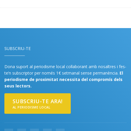
SUBSCRIU-TE
Dona suport al periodisme local col·laborant amb nosaltres i fes-
te’n subscriptor per només 1€ setmanal sense permanència.
El
periodisme de proximitat necessita del compromís dels
seus lectors.
SUBSCRIU-TE ARA!
AL PERIODISME LOCAL