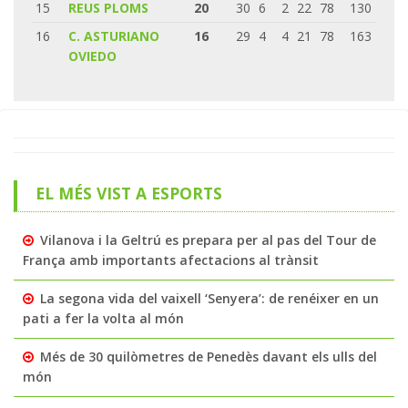
15
REUS PLOMS
20
30
6
2
22
78
130
16
C. ASTURIANO
16
29
4
4
21
78
163
OVIEDO
EL MÉS VIST A ESPORTS
Vilanova i la Geltrú es prepara per al pas del Tour de
França amb importants afectacions al trànsit
La segona vida del vaixell ‘Senyera’: de renéixer en un
pati a fer la volta al món
Més de 30 quilòmetres de Penedès davant els ulls del
món