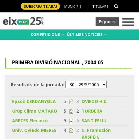
SUBSCRIU-TE ARA!
MUNICIPIS
|
TITULARS
Esports
COMPETICIONS
ÚLTIMES NOTICIES
PRIMERA DIVISIÓ NACIONAL , 2004-05
Resultats de la jornada:
Epson CERDANYOLA
5
3
OVIEDO H.C.
Grup Clima MATARO
5
2
TORDERA
ARECES Elecinco
9
5
SANT FELIU
Univ. Oviedo MIERES
4
2
C. Promoción
RASPEIG