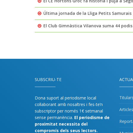
El CE Hortons Groc fa història i puja a Seg
Última jornada de la Lliga Petits Samurais
El Club Gimnàstica Vilanova suma 44 podi
SUBSCRIU-TE
ACTUA
Titular
Dona suport al periodisme local
col·laborant amb nosaltres i fes-te’n
Article
subscriptor per només 1€ setmanal
sense permanència.
El periodisme de
Report
proximitat necessita del
compromís dels seus lectors.