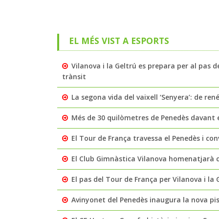
EL MÉS VIST A ESPORTS
Vilanova i la Geltrú es prepara per al pas
trànsit
La segona vida del vaixell ‘Senyera’: de ren
Més de 30 quilòmetres de Penedès davant e
El Tour de França travessa el Penedès i con
El Club Gimnàstica Vilanova homenatjarà cin
El pas del Tour de França per Vilanova i la G
Avinyonet del Penedès inaugura la nova pisc