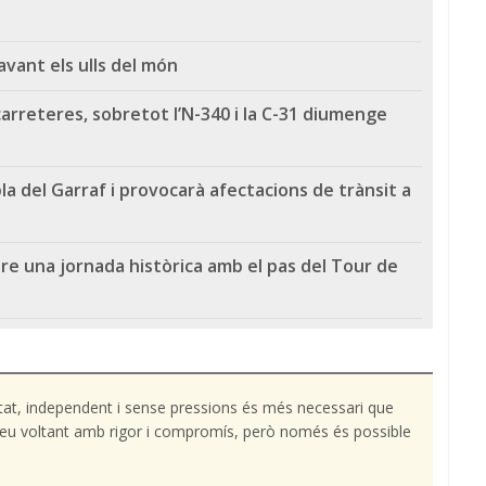
vant els ulls del món
arreteres, sobretot l’N-340 i la C-31 diumenge
la del Garraf i provocarà afectacions de trànsit a
iure una jornada històrica amb el pas del Tour de
tat, independent i sense pressions és més necessari que
l teu voltant amb rigor i compromís, però només és possible