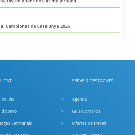
ona Divisió abans de l’última jornada
s al Campionat de Catalunya 2026
LITAT
SERVEIS DESTACATS
s del dia
Agenda
s d'opinió
Guia Comercial
atges Setmanals
Ofertes de treball