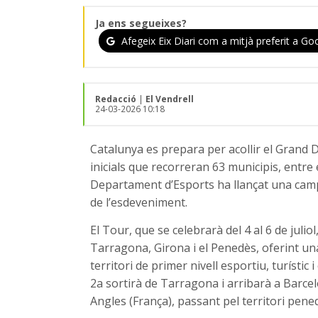
Ja ens segueixes?
Afegeix Eix Diari com a mitjà preferit a Goo
Redacció
|
El Vendrell
24-03-2026 10:18
Catalunya es prepara per acollir el Grand 
inicials que recorreran 63 municipis, entre 
Departament d’Esports ha llançat una campa
de l’esdeveniment.
El Tour, que se celebrarà del 4 al 6 de julio
Tarragona, Girona i el Penedès, oferint un
territori de primer nivell esportiu, turísti
2a sortirà de Tarragona i arribarà a Barcelo
Angles (França), passant pel territori pene