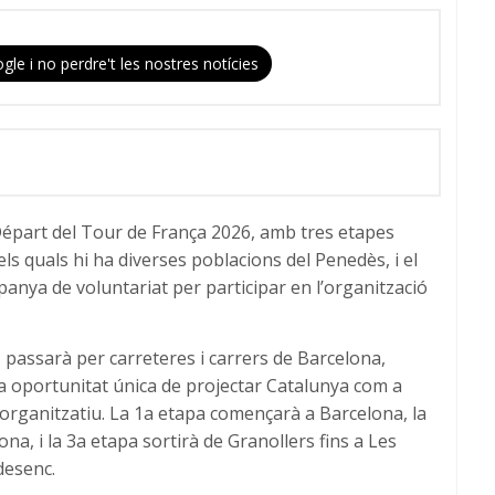
gle i no perdre't les nostres notícies
Départ del Tour de França 2026, amb tres etapes
els quals hi ha diverses poblacions del Penedès, i el
nya de voluntariat per participar en l’organització
l, passarà per carreteres i carrers de Barcelona,
a oportunitat única de projectar Catalunya com a
c i organitzatiu. La 1a etapa començarà a Barcelona, la
na, i la 3a etapa sortirà de Granollers fins a Les
desenc.