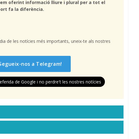
em oferint informació lliure i plural per a tot el
ort fa la diferència.
l dia de les notícies més importants, uneix-te als nostres
Segueix-nos a Telegram!
eferida de Google i no perdre't les nostres notícies