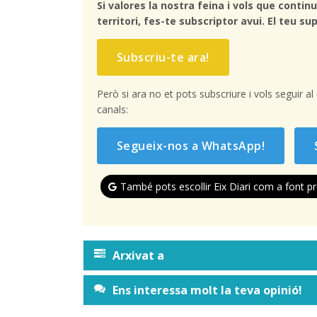
Si valores la nostra feina i vols que continu
territori, fes-te subscriptor avui. El teu sup
Subscriu-te ara!
Però si ara no et pots subscriure i vols seguir a
canals:
Segueix-nos a WhatsApp!
També pots escollir Eix Diari com a font pr
Arxivat a
Ens interessa molt la teva opinió!