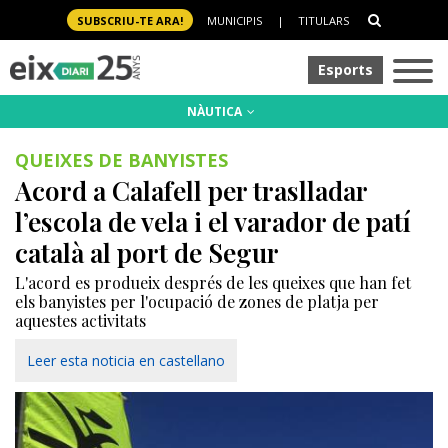
SUBSCRIU-TE ARA!
MUNICIPIS
|
TITULARS
Esports
NÀUTICA
QUEIXES DE BANYISTES
Acord a Calafell per traslladar
l’escola de vela i el varador de patí
català al port de Segur
L'acord es produeix després de les queixes que han fet
els banyistes per l'ocupació de zones de platja per
aquestes activitats
Leer esta noticia en castellano