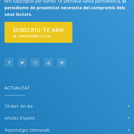
te’n subscriptor per només 1€ setmanal sense permanència.
El
periodisme de proximitat necessita del compromís dels
seus lectors.
SUBSCRIU-TE ARA!
AL PERIODISME LOCAL
ACTUALITAT
Titulars del dia
Articles d'opinió
Reportatges Setmanals