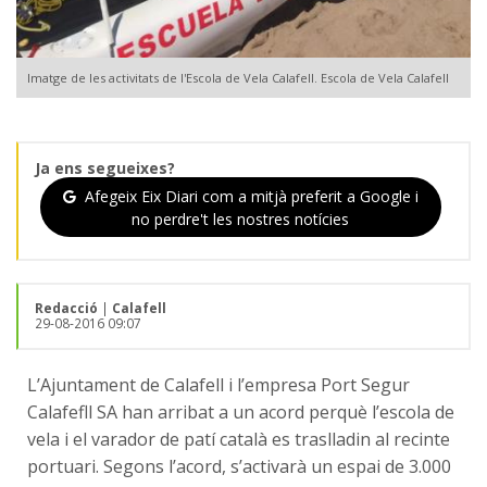
Imatge de les activitats de l'Escola de Vela Calafell. Escola de Vela Calafell
Ja ens segueixes?
Afegeix Eix Diari com a mitjà preferit a Google i
no perdre't les nostres notícies
Redacció
|
Calafell
29-08-2016 09:07
L’Ajuntament de Calafell i l’empresa Port Segur
Calafefll SA han arribat a un acord perquè l’escola de
vela i el varador de patí català es traslladin al recinte
portuari. Segons l’acord, s’activarà un espai de 3.000