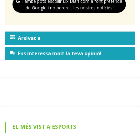
També pots escollir Eix Diari com a font preferida
de Google i no perdre't les nostres notícies
Arxivat a
Ens interessa molt la teva opinió!
EL MÉS VIST A ESPORTS