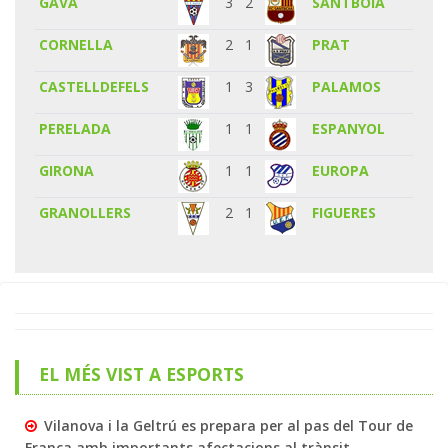
GAVA
3
2
SANTBOIA
CORNELLA
2
1
PRAT
CASTELLDEFELS
1
3
PALAMOS
PERELADA
1
1
ESPANYOL
GIRONA
1
1
EUROPA
GRANOLLERS
2
1
FIGUERES
EL MÉS VIST A ESPORTS
Vilanova i la Geltrú es prepara per al pas del Tour de
França amb importants afectacions al trànsit