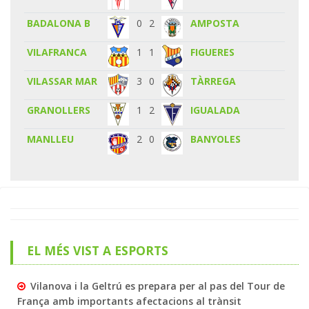
BADALONA B
0
2
AMPOSTA
VILAFRANCA
1
1
FIGUERES
VILASSAR MAR
3
0
TÀRREGA
GRANOLLERS
1
2
IGUALADA
MANLLEU
2
0
BANYOLES
EL MÉS VIST A ESPORTS
Vilanova i la Geltrú es prepara per al pas del Tour de
França amb importants afectacions al trànsit