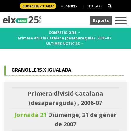
SUBSCRIU-TE ARA!
MUNICIPIS
|
TITULARS
Esports
COMPETICIONS
Primera divisió Catalana (desapareguda) , 2006-07
ÚLTIMES NOTICIES
GRANOLLERS X IGUALADA
Primera divisió Catalana
(desapareguda) , 2006-07
Jornada 21
Diumenge, 21 de gener
de 2007