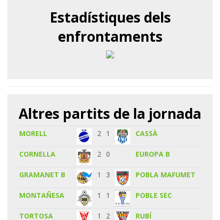
Estadístiques dels
enfrontaments
Altres partits de la jornada
MORELL
2
1
CASSÀ
CORNELLA
2
0
EUROPA B
GRAMANET B
1
3
POBLA MAFUMET
MONTAÑESA
1
1
POBLE SEC
TORTOSA
1
2
RUBÍ