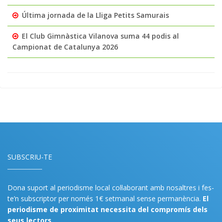
Última jornada de la Lliga Petits Samurais
El Club Gimnàstica Vilanova suma 44 podis al
Campionat de Catalunya 2026
SUBSCRIU-TE
Dona suport al periodisme local col·laborant amb nosaltres i fes-
te’n subscriptor per només 1€ setmanal sense permanència.
El
periodisme de proximitat necessita del compromís dels
seus lectors.