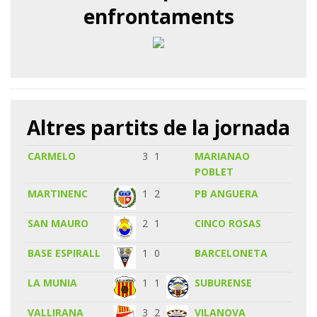
enfrontaments
Altres partits de la jornada
CARMELO
3
1
MARIANAO
POBLET
MARTINENC
1
2
PB ANGUERA
SAN MAURO
2
1
CINCO ROSAS
BASE ESPIRALL
1
0
BARCELONETA
LA MUNIA
1
1
SUBURENSE
VALLIRANA
3
2
VILANOVA