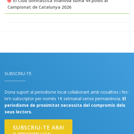
El Club Gimnàstica Vilanova suma 44 podis al
Campionat de Catalunya 2026
SUBSCRIU-TE
Dona suport al periodisme local col·laborant amb nosaltres i fes-
te’n subscriptor per només 1€ setmanal sense permanència.
El
periodisme de proximitat necessita del compromís dels
seus lectors.
SUBSCRIU-TE ARA!
AL PERIODISME LOCAL