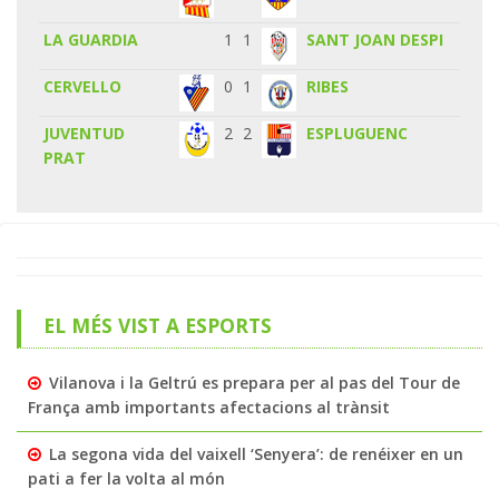
LA GUARDIA
1
1
SANT JOAN DESPI
CERVELLO
0
1
RIBES
JUVENTUD
2
2
ESPLUGUENC
PRAT
EL MÉS VIST A ESPORTS
Vilanova i la Geltrú es prepara per al pas del Tour de
França amb importants afectacions al trànsit
La segona vida del vaixell ‘Senyera’: de renéixer en un
pati a fer la volta al món