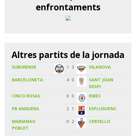
enfrontaments
Altres partits de la jornada
SUBURENSE
1
3
VILANOVA
BARCELONETA
4
0
SANT JOAN
DESPI
CINCO ROSAS
0
0
RIBES
PB ANGUERA
2
1
ESPLUGUENC
MARIANAO
0
2
CERVELLO
POBLET