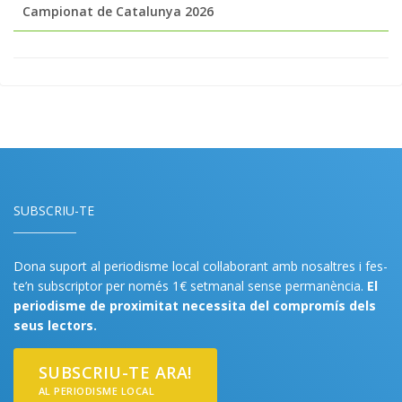
Campionat de Catalunya 2026
SUBSCRIU-TE
Dona suport al periodisme local col·laborant amb nosaltres i fes-
te’n subscriptor per només 1€ setmanal sense permanència.
El
periodisme de proximitat necessita del compromís dels
seus lectors.
SUBSCRIU-TE ARA!
AL PERIODISME LOCAL