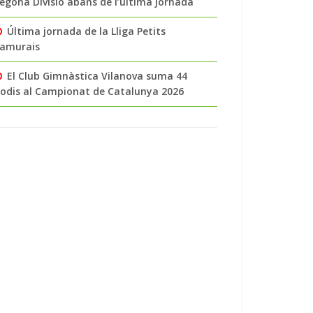
egona Divisió abans de l’última jornada
Última jornada de la Lliga Petits
amurais
El Club Gimnàstica Vilanova suma 44
odis al Campionat de Catalunya 2026