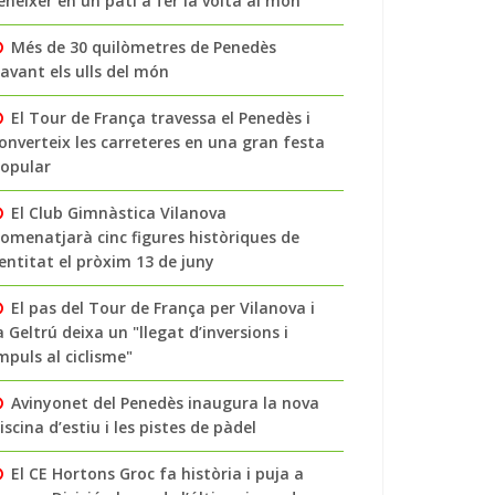
enéixer en un pati a fer la volta al món
Més de 30 quilòmetres de Penedès
avant els ulls del món
El Tour de França travessa el Penedès i
onverteix les carreteres en una gran festa
opular
El Club Gimnàstica Vilanova
omenatjarà cinc figures històriques de
’entitat el pròxim 13 de juny
El pas del Tour de França per Vilanova i
a Geltrú deixa un "llegat d’inversions i
mpuls al ciclisme"
Avinyonet del Penedès inaugura la nova
iscina d’estiu i les pistes de pàdel
El CE Hortons Groc fa història i puja a