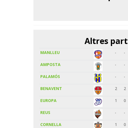
Altres part
MANLLEU
-
-
AMPOSTA
-
-
PALAMÓS
-
-
BENAVENT
2
2
EUROPA
1
0
REUS
-
-
CORNELLA
1
0