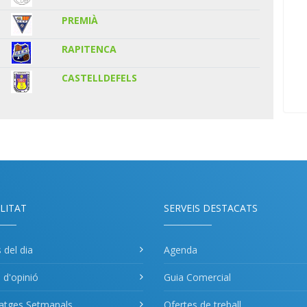
PREMIÀ
RAPITENCA
CASTELLDEFELS
LITAT
SERVEIS DESTACATS
s del dia
Agenda
s d'opinió
Guia Comercial
atges Setmanals
Ofertes de treball