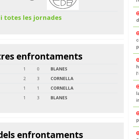
r
 i totes les jornades
d
c
p
ltres enfrontaments
h
1
0
BLANES
l
2
3
CORNELLA
1
1
CORNELLA
l
1
3
BLANES
i
p
 dels enfrontaments