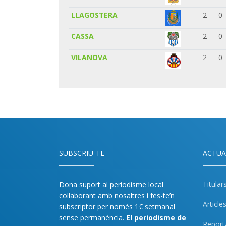
LLAGOSTERA
2
0
CASSA
2
0
VILANOVA
2
0
SUBSCRIU-TE
ACTUA
Titular
Dona suport al periodisme local
col·laborant amb nosaltres i fes-te’n
Article
subscriptor per només 1€ setmanal
sense permanència.
El periodisme de
Report