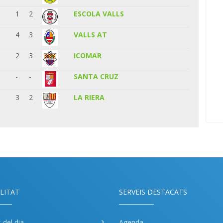
1
2
ESCOLA VALLS
4
3
VALLS AT
2
3
ICOMAR
-
-
SANTA CRUZ
3
2
LA RIERA
LITAT
SERVEIS DESTACATS
s del dia
Agenda