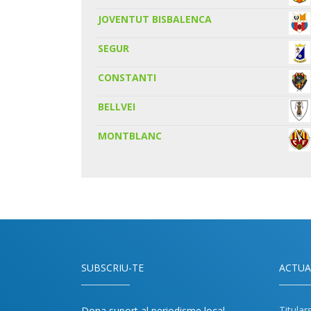
JOVENTUT BISBALENCA
SEGUR
CONSTANTI
BELLVEI
MONTBLANC
SUBSCRIU-TE
ACTUA
Titular
Dona suport al periodisme local