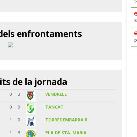
S
S
 dels enfrontaments
p
its de la jornada
0
3
VENDRELL
0
0
TANCAT
1
0
TORREDEMBARRA B
1
3
PLA DE STA. MARIA