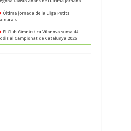
egona Divisió abans de l’última jornada
Última jornada de la Lliga Petits
amurais
El Club Gimnàstica Vilanova suma 44
odis al Campionat de Catalunya 2026