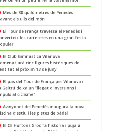
enéixer en un pati a fer la volta al món
Més de 30 quilòmetres de Penedès
avant els ulls del món
El Tour de França travessa el Penedès i
onverteix les carreteres en una gran festa
opular
El Club Gimnàstica Vilanova
omenatjarà cinc figures històriques de
’entitat el pròxim 13 de juny
El pas del Tour de França per Vilanova i
a Geltrú deixa un "llegat d’inversions i
mpuls al ciclisme"
Avinyonet del Penedès inaugura la nova
iscina d’estiu i les pistes de pàdel
El CE Hortons Groc fa història i puja a