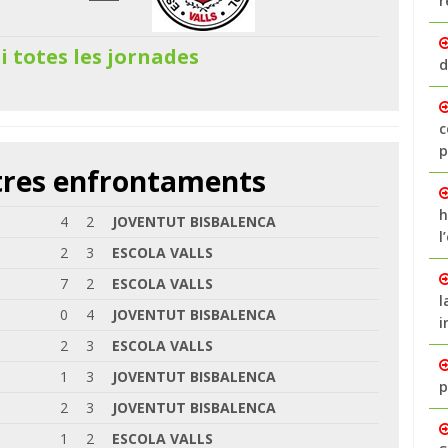
r
 i totes les jornades
d
c
p
ltres enfrontaments
h
4
2
JOVENTUT BISBALENCA
l
2
3
ESCOLA VALLS
7
2
ESCOLA VALLS
l
0
4
JOVENTUT BISBALENCA
i
2
3
ESCOLA VALLS
1
3
JOVENTUT BISBALENCA
p
2
3
JOVENTUT BISBALENCA
1
2
ESCOLA VALLS