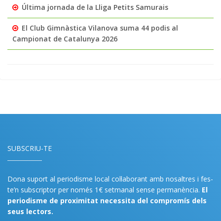
Última jornada de la Lliga Petits Samurais
El Club Gimnàstica Vilanova suma 44 podis al
Campionat de Catalunya 2026
SUBSCRIU-TE
Dona suport al periodisme local col·laborant amb nosaltres i fes-
te’n subscriptor per només 1€ setmanal sense permanència.
El
periodisme de proximitat necessita del compromís dels
seus lectors.