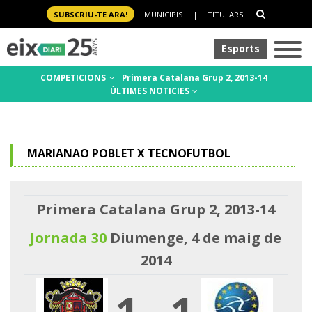
SUBSCRIU-TE ARA!
MUNICIPIS
|
TITULARS
Esports
COMPETICIONS
Primera Catalana Grup 2, 2013-14
ÚLTIMES NOTICIES
MARIANAO POBLET X TECNOFUTBOL
Primera Catalana Grup 2, 2013-14
Jornada 30
Diumenge, 4 de maig de
2014
1
-
1