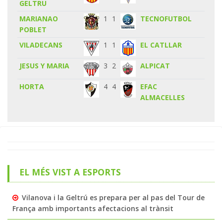
GELTRU
MARIANAO
1
1
TECNOFUTBOL
POBLET
VILADECANS
1
1
EL CATLLAR
JESUS Y MARIA
3
2
ALPICAT
HORTA
4
4
EFAC
ALMACELLES
EL MÉS VIST A ESPORTS
Vilanova i la Geltrú es prepara per al pas del Tour de
França amb importants afectacions al trànsit