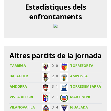
Estadístiques dels
enfrontaments
Altres partits de la jornada
TARREGA
0
0
TORREFORTA
BALAGUER
2
0
AMPOSTA
ANDORRA
3
1
TORREDEMBARRA
VISTA ALEGRE
2
1
MARTINENC
VILANOVA I LA
3
4
IGUALADA