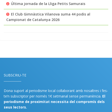
Última jornada de la Lliga Petits Samurais
El Club Gimnàstica Vilanova suma 44 podis al
Campionat de Catalunya 2026
SUBSCRIU-TE
Dona suport al periodisme local col·laborant amb nosaltres i fes-
te’n subscriptor per només 1€ setmanal sense permanència.
El
periodisme de proximitat necessita del compromís dels
seus lectors.