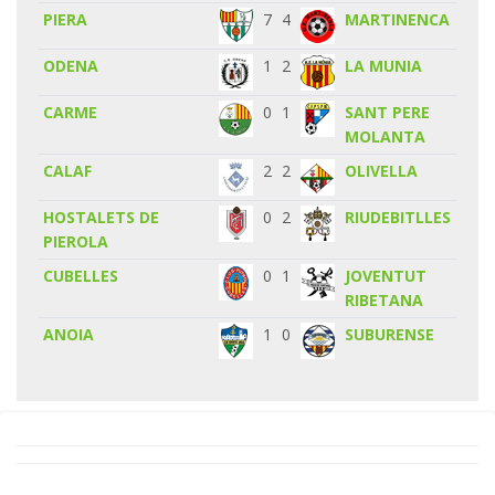
PIERA
7
4
MARTINENCA
ODENA
1
2
LA MUNIA
CARME
0
1
SANT PERE
MOLANTA
CALAF
2
2
OLIVELLA
HOSTALETS DE
0
2
RIUDEBITLLES
PIEROLA
CUBELLES
0
1
JOVENTUT
RIBETANA
ANOIA
1
0
SUBURENSE