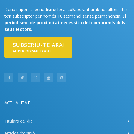
Dona suport al periodisme local col·laborant amb nosaltres i fes-
te’n subscriptor per només 1€ setmanal sense permanència.
El
periodisme de proximitat necessita del compromís dels
seus lectors.
SUBSCRIU-TE ARA!
AL PERIODISME LOCAL
ACTUALITAT
Titulars del dia
Articles d'opinió