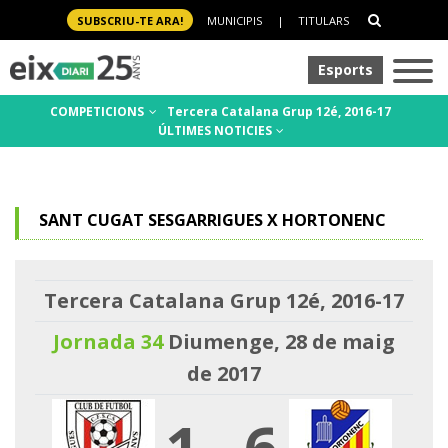
SUBSCRIU-TE ARA!
MUNICIPIS
|
TITULARS
Esports
COMPETICIONS
Tercera Catalana Grup 12é, 2016-17
ÚLTIMES NOTICIES
SANT CUGAT SESGARRIGUES X HORTONENC
Tercera Catalana Grup 12é, 2016-17
Jornada 34
Diumenge, 28 de maig
de 2017
1
-
6