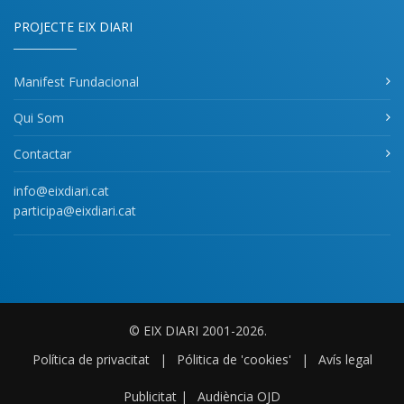
PROJECTE EIX DIARI
Manifest Fundacional
Qui Som
Contactar
info@eixdiari.cat
participa@eixdiari.cat
© EIX DIARI 2001-2026.
Política de privacitat
|
Pólitica de 'cookies'
|
Avís legal
Publicitat
|
Audiència OJD