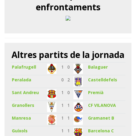
enfrontaments
Altres partits de la jornada
Palafrugell
1
0
Balaguer
Peralada
0
2
Castelldefels
Sant Andreu
1
0
Premià
Granollers
1
1
CF VILANOVA
Manresa
1
1
Gramanet B
Guíxols
1
1
Barcelona C