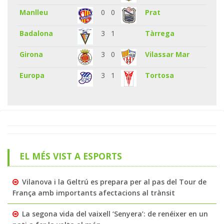
Manlleu
0
0
Prat
Badalona
3
1
Tàrrega
Girona
3
0
Vilassar Mar
Europa
3
1
Tortosa
EL MÉS VIST A ESPORTS
Vilanova i la Geltrú es prepara per al pas del Tour de
França amb importants afectacions al trànsit
La segona vida del vaixell ‘Senyera’: de renéixer en un