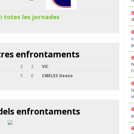
r
 i totes les jornades
d
c
p
ltres enfrontaments
h
2
2
VIC
l
5
0
CIBELES Deasa
l
i
 dels enfrontaments
p