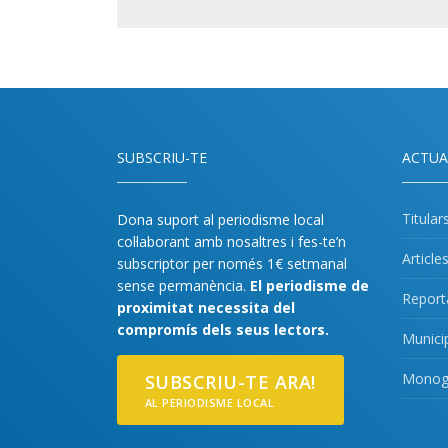
SUBSCRIU-TE
ACTUA
Titular
Dona suport al periodisme local
col·laborant amb nosaltres i fes-te’n
Article
subscriptor per només 1€ setmanal
sense permanència.
El periodisme de
Report
proximitat necessita del
compromís dels seus lectors.
Munici
Monogr
SUBSCRIU-TE ARA!
AL PERIODISME LOCAL