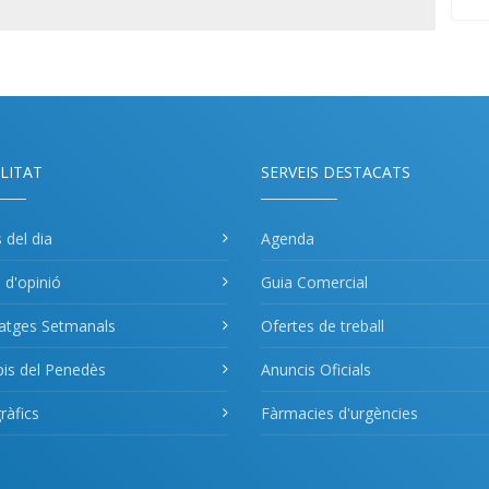
LITAT
SERVEIS DESTACATS
s del dia
Agenda
s d'opinió
Guia Comercial
atges Setmanals
Ofertes de treball
pis del Penedès
Anuncis Oficials
àfics
Fàrmacies d'urgències