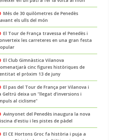
enéixer en un pati a fer la volta al món
Més de 30 quilòmetres de Penedès
avant els ulls del món
El Tour de França travessa el Penedès i
onverteix les carreteres en una gran festa
opular
El Club Gimnàstica Vilanova
omenatjarà cinc figures històriques de
’entitat el pròxim 13 de juny
El pas del Tour de França per Vilanova i
a Geltrú deixa un "llegat d’inversions i
mpuls al ciclisme"
Avinyonet del Penedès inaugura la nova
iscina d’estiu i les pistes de pàdel
El CE Hortons Groc fa història i puja a