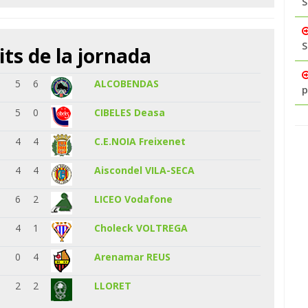
S
S
its de la jornada
5
6
ALCOBENDAS
p
5
0
CIBELES Deasa
4
4
C.E.NOIA Freixenet
4
4
Aiscondel VILA-SECA
6
2
LICEO Vodafone
4
1
Choleck VOLTREGA
0
4
Arenamar REUS
2
2
LLORET