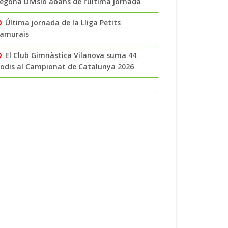
egona Divisió abans de l’última jornada
Última jornada de la Lliga Petits
amurais
El Club Gimnàstica Vilanova suma 44
odis al Campionat de Catalunya 2026