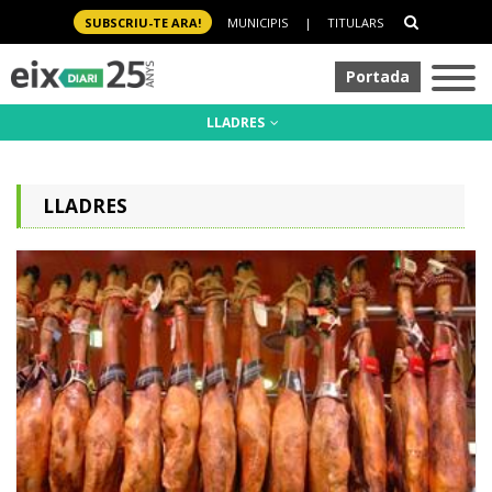
SUBSCRIU-TE ARA!
MUNICIPIS
|
TITULARS
Portada
LLADRES
LLADRES