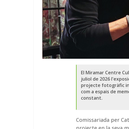
El Miramar Centre Cult
juliol de 2026 l'expos
projecte fotogràfic i
com a espais de memòr
constant.
Comissariada per Cate
projecte en la seva 