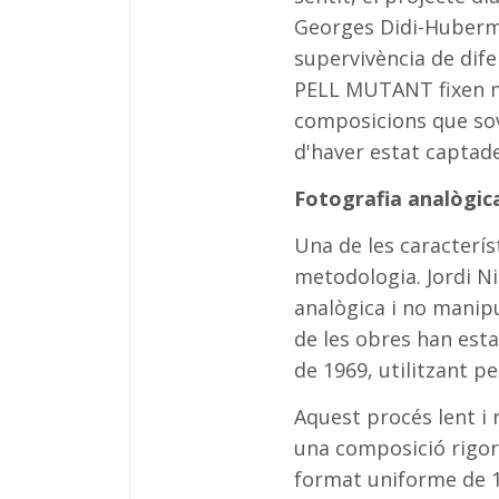
Georges Didi-Huberma
supervivència de dife
PELL MUTANT fixen mo
composicions que sov
d'haver estat captade
Fotografia analògica
Una de les caracterís
metodologia. Jordi N
analògica i no manipu
de les obres han est
de 1969, utilitzant pe
Aquest procés lent i 
una composició rigor
format uniforme de 1