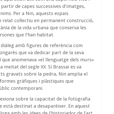
 partir de capes successives d'imatges,
nims. Per a Nin, aquests espais
 relat col·lectiu en permanent construcció,
ània de la vida urbana que conserva les
sones que l'han habitat.
n diàleg amb figures de referència com
hongarès que va dedicar part de la seva
 que anomenava «el llenguatge dels murs»
a meitat del segle XX. Si Brassaï es va
fits gravats sobre la pedra, Nin amplia el
 formes gràfiques i plàstiques que
públic contemporani.
xiona sobre la capacitat de la fotografia
e està destinat a desaparèixer. En aquest
aloga amb les idees de l'historiador de l'art