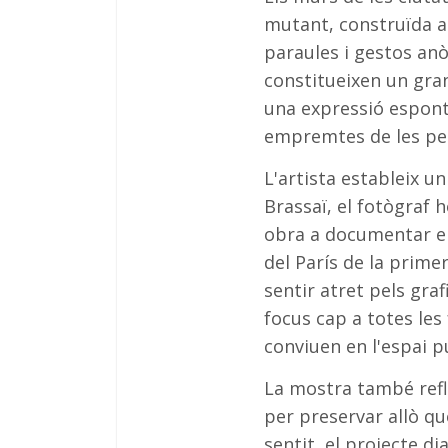
mutant, construïda a
paraules i gestos anò
constitueixen un gran
una expressió espont
empremtes de les per
L'artista estableix u
Brassaï, el fotògraf 
obra a documentar el
del París de la primer
sentir atret pels gra
focus cap a totes les
conviuen en l'espai 
La mostra també refle
per preservar allò qu
sentit, el projecte di