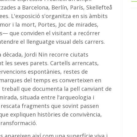
zades a Barcelona, Berlín, París, Skellefteå
ees. L'exposició s'organitza en sis àmbits
mor i la mort, Portes, Joc de mirades,
s— que conviden el visitant a recórrer
tendre el llenguatge visual dels carrers.
 dècada, Jordi Nin recorre ciutats
les seves parets. Cartells arrencats,
tervencions espontànies, restes de
marques del temps es converteixen en
 treball que documenta la pell canviant de
mirada, situada entre l'arqueologia i
, rescata fragments que sovint passen
ue expliquen històries de convivència,
transformació.
s apareixen així com una superfície viva i