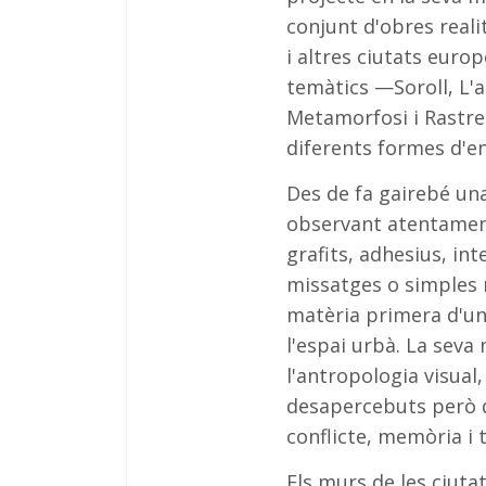
conjunt d'obres realit
i altres ciutats europ
temàtics —Soroll, L'a
Metamorfosi i Rastre
diferents formes d'en
Des de fa gairebé una
observant atentament 
grafits, adhesius, in
missatges o simples 
matèria primera d'un
l'espai urbà. La seva 
l'antropologia visual
desapercebuts però q
conflicte, memòria i 
Els murs de les ciutat