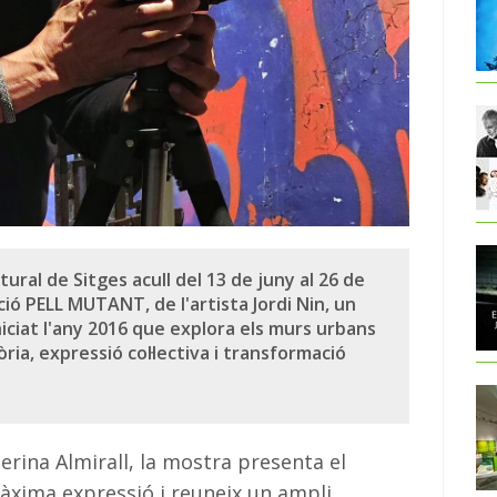
ural de Sitges acull del 13 de juny al 26 de
ició PELL MUTANT, de l'artista Jordi Nin, un
niciat l'any 2016 que explora els murs urbans
ia, expressió col·lectiva i transformació
rina Almirall, la mostra presenta el
màxima expressió i reuneix un ampli