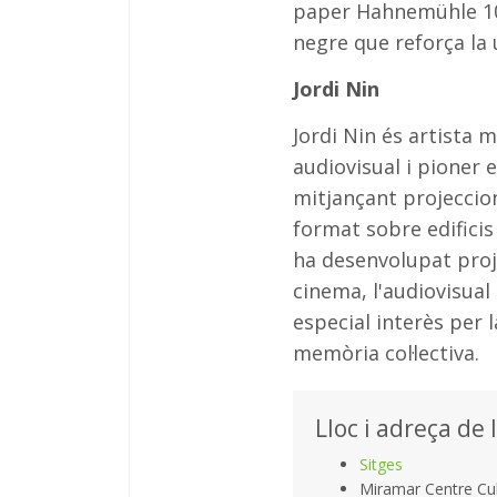
paper Hahnemühle 1
negre que reforça la u
Jordi Nin
Jordi Nin és artista m
audiovisual i pioner 
mitjançant projeccion
format sobre edificis 
ha desenvolupat proje
cinema, l'audiovisual
especial interès per la
memòria col·lectiva.
Lloc i adreça de 
Sitges
Miramar Centre Cul