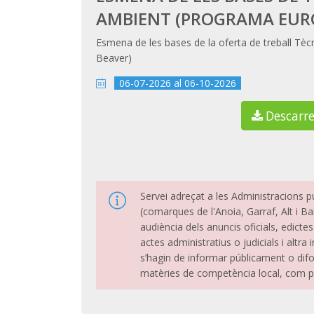
AMBIENT (PROGRAMA EUR
Esmena de les bases de la oferta de treball Tè
Beaver)
06-07-2026 al 06-10-2026
Descarr
Servei adreçat a les Administracions 
(comarques de l'Anoia, Garraf, Alt i Ba
audiència dels anuncis oficials, edictes
actes administratius o judicials i altr
s’hagin de informar públicament o difo
matèries de competència local, com pr