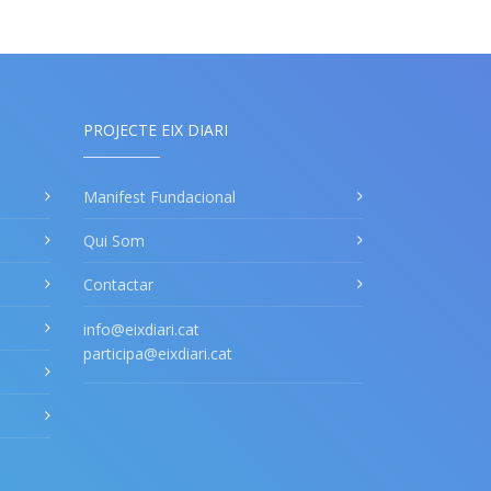
PROJECTE EIX DIARI
Manifest Fundacional
Qui Som
Contactar
info@eixdiari.cat
participa@eixdiari.cat