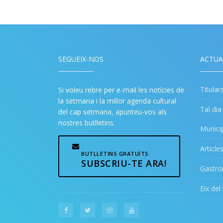
SEGUEIX-NOS
ACTUA
Titular
Si voleu rebre per e-mail les notícies de
la setmana i la millor agenda cultural
Tal di
del cap setmana, apunteu-vos als
nostres butlletins.
Munici
Article
BUTLLETINS GRATUÏTS
SUBSCRIU-TE ARA!
Gastr
Eix del 