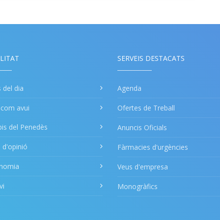
LITAT
SERVEIS DESTACATS
s del dia
Agenda
a com avui
Ofertes de Treball
pis del Penedès
Anuncis Oficials
s d'opinió
Fàrmacies d'urgències
onomia
Veus d'empresa
vi
Monogràfics