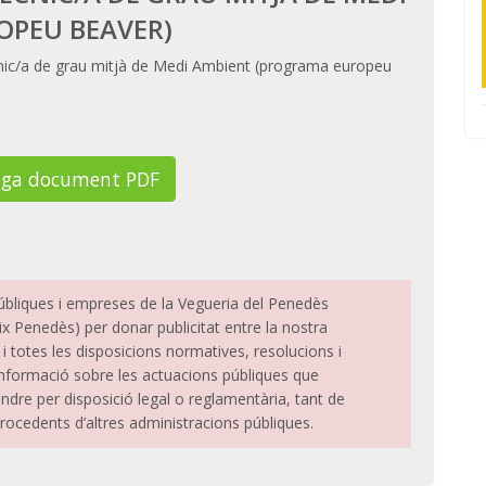
OPEU BEAVER)
cnic/a de grau mitjà de Medi Ambient (programa europeu
ega document PDF
públiques i empreses de la Vegueria del Penedès
ix Penedès) per donar publicitat entre la nostra
 i totes les disposicions normatives, resolucions i
a informació sobre les actuacions públiques que
ndre per disposició legal o reglamentària, tant de
ocedents d’altres administracions públiques.