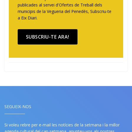
publicades al servei d'Ofertes de Treball dels
municipis de la Vegueria del Penedès, Subscriu-te
a Eix Diari.
SUBSCRIU-TE ARA!
SEGUEIX-NOS
Si voleu rebre per e-mail les notícies de la setmana i la millor
agenda cultural del cap setmana, apunteu-vos als nostres