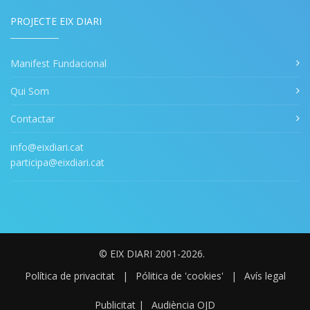
PROJECTE EIX DIARI
Manifest Fundacional
Qui Som
Contactar
info@eixdiari.cat
participa@eixdiari.cat
© EIX DIARI 2001-2026.
Política de privacitat
|
Pólitica de 'cookies'
|
Avís legal
Publicitat
|
Audiència OJD