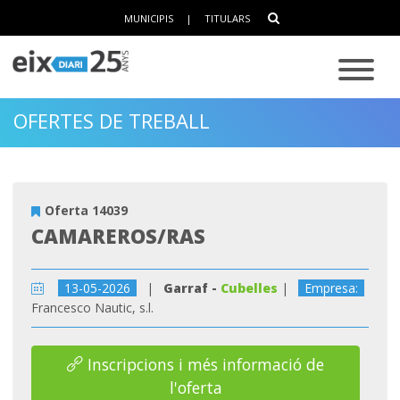
MUNICIPIS
|
TITULARS
OFERTES DE TREBALL
Oferta 14039
CAMAREROS/RAS
13-05-2026
|
Garraf -
Cubelles
|
Empresa:
Francesco Nautic, s.l.
Inscripcions i més informació de
l'oferta