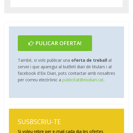
PULICAR OFERTA!
També, si vols publicar una
oferta de treball
al
servei i que aparegui al butlletí diari de titulars i al
facebook d'Eix Diari, pots contactar amb nosaltres
per correu electrònic a
publicitat@eixdiari.cat
.
SUSBSCRIU-TE
Si voleu rebre per e-mail cada dia les ofertes