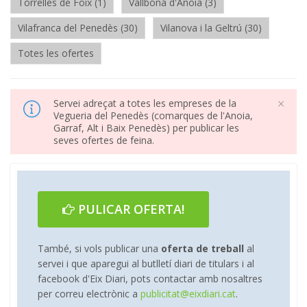
Torrelles de Foix (1)
Vallbona d'Anoia (3)
Vilafranca del Penedès (30)
Vilanova i la Geltrú (30)
Totes les ofertes
×
Servei adreçat a totes les empreses de la
Vegueria del Penedès (comarques de l'Anoia,
Garraf, Alt i Baix Penedès) per publicar les
seves ofertes de feina.
PULICAR OFERTA!
També, si vols publicar una
oferta de treball
al
servei i que aparegui al butlletí diari de titulars i al
facebook d'Eix Diari, pots contactar amb nosaltres
per correu electrònic a
publicitat@eixdiari.cat
.