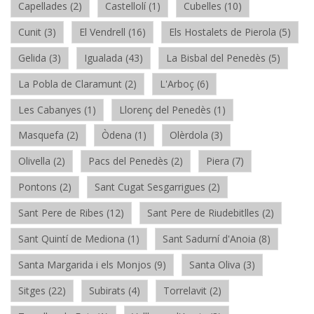
Capellades (2)
Castellolí (1)
Cubelles (10)
Cunit (3)
El Vendrell (16)
Els Hostalets de Pierola (5)
Gelida (3)
Igualada (43)
La Bisbal del Penedès (5)
La Pobla de Claramunt (2)
L'Arboç (6)
Les Cabanyes (1)
Llorenç del Penedès (1)
Masquefa (2)
Òdena (1)
Olèrdola (3)
Olivella (2)
Pacs del Penedès (2)
Piera (7)
Pontons (2)
Sant Cugat Sesgarrigues (2)
Sant Pere de Ribes (12)
Sant Pere de Riudebitlles (2)
Sant Quintí de Mediona (1)
Sant Sadurní d'Anoia (8)
Santa Margarida i els Monjos (9)
Santa Oliva (3)
Sitges (22)
Subirats (4)
Torrelavit (2)