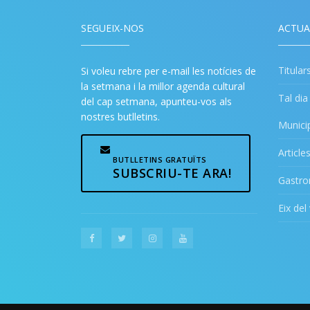
SEGUEIX-NOS
ACTUA
Titular
Si voleu rebre per e-mail les notícies de
la setmana i la millor agenda cultural
Tal di
del cap setmana, apunteu-vos als
nostres butlletins.
Munici
Article
BUTLLETINS GRATUÏTS
SUBSCRIU-TE ARA!
Gastr
Eix del 