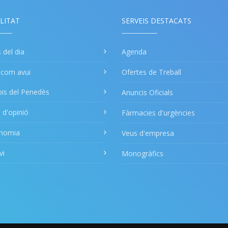
LITAT
SERVEIS DESTACATS
s del dia
Agenda
a com avui
Ofertes de Treball
pis del Penedès
Anuncis Oficials
s d'opinió
Fàrmacies d'urgències
onomia
Veus d'empresa
vi
Monogràfics