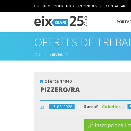
DIARI INDEPENDENT DEL GRAN PENEDÈS
|
CONTACTAR
PORTAD
OFERTES DE TREBA
Inici
Serveis
Oferta 14040
PIZZERO/RA
13-05-2026
|
Garraf -
Cubelles
|
Inscripcions i 