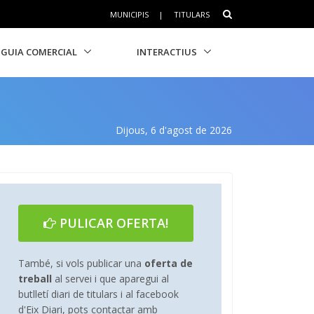
MUNICIPIS
|
TITULARS
GUIA COMERCIAL
INTERACTIUS
Dijous, 6 d'agost de 2026
PULICAR OFERTA!
També, si vols publicar una
oferta de
treball
al servei i que aparegui al
butlletí diari de titulars i al facebook
d'Eix Diari, pots contactar amb