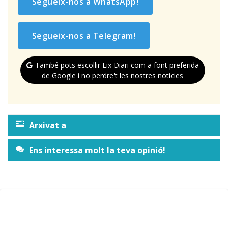
Segueix-nos a WhatsApp!
Segueix-nos a Telegram!
També pots escollir Eix Diari com a font preferida
de Google i no perdre't les nostres notícies
Arxivat a
Ens interessa molt la teva opinió!