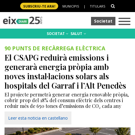
SUBSCRIU-TE ARA!
MUNICIPIS
|
TITULARS
Societat
SOCIETAT
SALUT
90 PUNTS DE RECÀRREGA ELÈCTRICA
El CSAPG reduirà emissions i
generarà energia pròpia amb
noves instal·lacions solars als
hospitals del Garraf i l’Alt Penedès
El projecte permetrà generar energia renovable pròpia,
cobrir prop del 18% del consum elèctric dels centres i
reduir més de 650 tones d’emissions de CO₂ cada any
Leer esta noticia en castellano