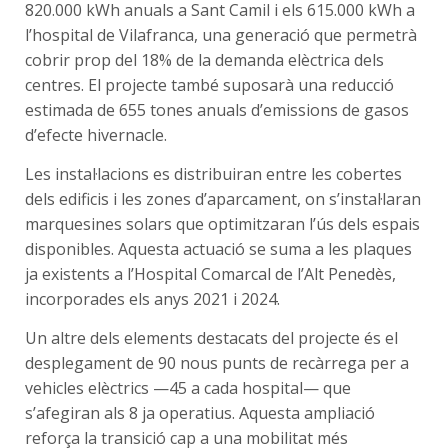
820.000 kWh anuals a Sant Camil i els 615.000 kWh a
l’hospital de Vilafranca, una generació que permetrà
cobrir prop del 18% de la demanda elèctrica dels
centres. El projecte també suposarà una reducció
estimada de 655 tones anuals d’emissions de gasos
d’efecte hivernacle.
Les instal·lacions es distribuiran entre les cobertes
dels edificis i les zones d’aparcament, on s’instal·laran
marquesines solars que optimitzaran l’ús dels espais
disponibles. Aquesta actuació se suma a les plaques
ja existents a l’Hospital Comarcal de l’Alt Penedès,
incorporades els anys 2021 i 2024.
Un altre dels elements destacats del projecte és el
desplegament de 90 nous punts de recàrrega per a
vehicles elèctrics —45 a cada hospital— que
s’afegiran als 8 ja operatius. Aquesta ampliació
reforça la transició cap a una mobilitat més