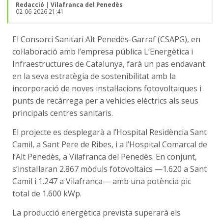
Redacció
|
Vilafranca del Penedès
02-06-2026 21:41
El Consorci Sanitari Alt Penedès-Garraf (CSAPG), en
col·laboració amb l’empresa pública L’Energètica i
Infraestructures de Catalunya, farà un pas endavant
en la seva estratègia de sostenibilitat amb la
incorporació de noves instal·lacions fotovoltaiques i
punts de recàrrega per a vehicles elèctrics als seus
principals centres sanitaris.
El projecte es desplegarà a l’Hospital Residència Sant
Camil, a Sant Pere de Ribes, i a l’Hospital Comarcal de
l’Alt Penedès, a Vilafranca del Penedès. En conjunt,
s’instal·laran 2.867 mòduls fotovoltaics —1.620 a Sant
Camil i 1.247 a Vilafranca— amb una potència pic
total de 1.600 kWp.
La producció energètica prevista superarà els